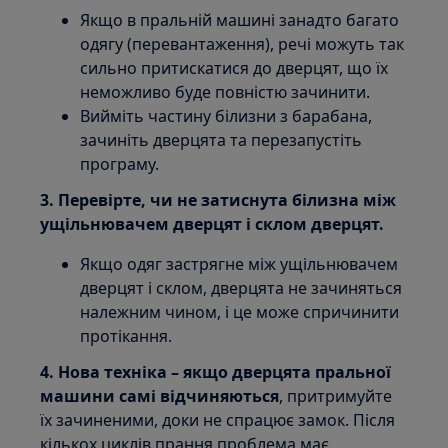
Якщо в пральній машині занадто багато
одягу (перевантаження), речі можуть так
сильно притискатися до дверцят, що їх
неможливо буде повністю зачинити.
Вийміть частину білизни з барабана,
зачиніть дверцята та перезапустіть
програму.
3. Перевірте, чи не затиснута білизна між
ущільнювачем дверцят і склом дверцят.
Якщо одяг застрягне між ущільнювачем
дверцят і склом, дверцята не зачиняться
належним чином, і це може спричинити
протікання.
4. Нова техніка – якщо дверцята пральної
машини самі відчиняються
, притримуйте
їх зачиненими, доки не спрацює замок. Після
кількох циклів прання проблема має