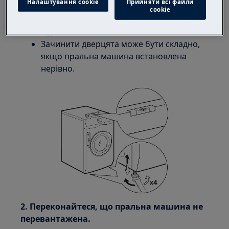
Налаштування cookie
Прийняти всі файли
Важливо, щоб прилад не хитався. Інакше
сookie
він буде вібрувати під час циклу
віджимання.
Зачинити дверцята може бути складно,
якщо пральна машина встановлена
нерівно.
2. Переконайтеся, що пральна машина не
перевантажена.