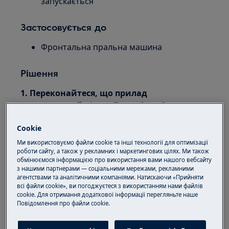
запускається
Застосовується до
Фронтальна пральна машина
Рішення
1. Переконайтеся, що прилад
встановлений рівно. Послабте або
затягніть ніжки, щоб відрегулювати
Cookie
рівень.
Ми використовуємо файли cookie та інші технології для оптимізації
Скористайтеся будівельним рівнем, щоб
роботи сайту, а також у рекламних і маркетингових цілях. Ми також
обмінюємося інформацією про використання вами нашого вебсайту
перевірити, чи пральна машина стоїть
з нашими партнерами — соціальними мережами, рекламними
рівно на всіх ніжках.
агентствами та аналітичними компаніями. Натискаючи «Прийняти
Прилад має стояти стійко на рівній,
всі файли cookie», ви погоджуєтеся з використанням нами файлів
cookie. Для отримання додаткової інформації перегляньте наше
твердій підлозі.
Пoвідомлення прo файли cookie.
Ніжки можна відрегулювати за
допомогою гайкового ключа.