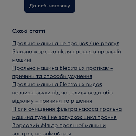
До веб-магазину
Схожі статті
Пральна машина не працює / не реагує
Білизна жорстка після прання в пральній
машині
Пральна машина Electrolux протікає –
причини та способи усунення
Пральна машина Electrolux видає
незвичні звуки під час зливу води або
віджиму – причини та рішення
Після очищення фільтра насоса пральна
машина гуде і не запускає цикл прання
Ворсовий фільтр пральної машини
застряг, не знімається