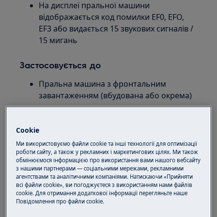
На дисплеї пральної машини
відображається код помилки EF0, EFO,
EF3 або видається 15 звукових сигналів /
15 мигань
Застосовується до
Пральна машина з фронтальним
завантаженням (вбудована або окрема)
Рішення
Cookie
1. Використовуйте меншу кількість
Ми використовуємо файли cookie та інші технології для оптимізації
прального засобу
роботи сайту, а також у рекламних і маркетингових цілях. Ми також
обмінюємося інформацією про використання вами нашого вебсайту
з нашими партнерами — соціальними мережами, рекламними
Використання великої кількості
агентствами та аналітичними компаніями. Натискаючи «Прийняти
прального засобу може призвести до
всі файли cookie», ви погоджуєтеся з використанням нами файлів
надмірного утворення піни.
cookie. Для отримання додаткової інформації перегляньте наше
Пoвідомлення прo файли cookie.
Вимкніть прилад і залиште його на
кілька годин, поки піна не осяде, а потім