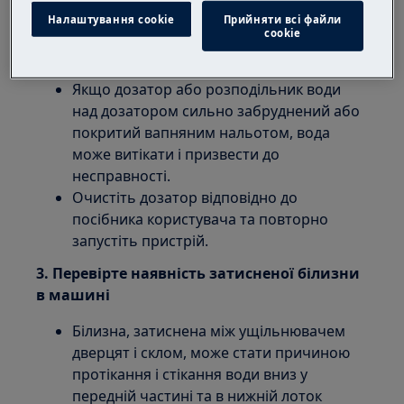
знову запустіть прилад.
Налаштування cookie
Прийняти всі файли
сookie
2. Очистіть дозатор для прання
Якщо дозатор або розподільник води
над дозатором сильно забруднений або
покритий вапняним нальотом, вода
може витікати і призвести до
несправності.
Очистіть дозатор відповідно до
посібника користувача та повторно
запустіть пристрій.
3. Перевірте наявність затисненої білизни
в машині
Білизна, затиснена між ущільнювачем
дверцят і склом, може стати причиною
протікання і стікання води вниз у
передній частині та в нижній лоток