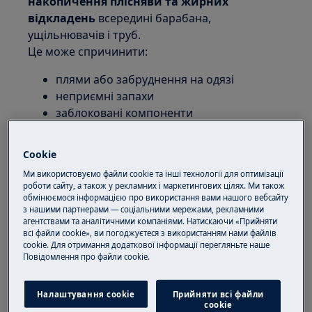
накопичення плісняви та жирних
відкладень
всередині барабана,
ущільнювачів і труб.
Це може спричинити:
плями або забруднення на одязі
неприємні запахи
заблоковані компоненти
Як вивести сірі плями з білизни
Cookie
1. Регулярно проводьте профілактичне очищення за
Ми використовуємо файли cookie та інші технології для оптимізації
допомогою
засобу для чищення пральної машини
.
роботи сайту, а також у рекламних і маркетингових цілях. Ми також
обмінюємося інформацією про використання вами нашого вебсайту
з нашими партнерами — соціальними мережами, рекламними
агентствами та аналітичними компаніями. Натискаючи «Прийняти
всі файли cookie», ви погоджуєтеся з використанням нами файлів
cookie. Для отримання додаткової інформації перегляньте наше
Пoвідомлення прo файли cookie.
Налаштування cookie
Прийняти всі файли
сookie