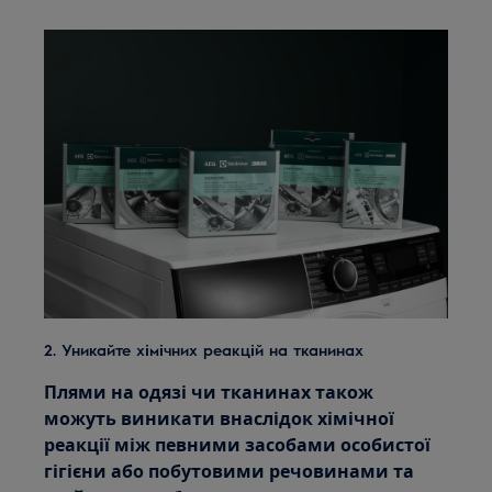
2. Уникайте хімічних реакцій на тканинах
Плями на одязі чи тканинах також
можуть виникати внаслідок хімічної
реакції між певними засобами особистої
гігієни або побутовими речовинами та