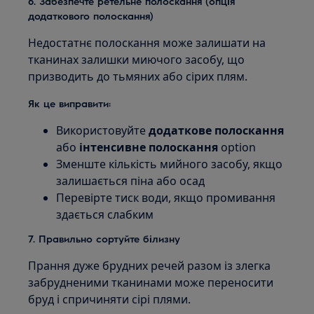
6. Забезпечте ретельне полоскання (опція
додаткового полоскання)
Недостатнє полоскання може залишати на
тканинах залишки миючого засобу, що
призводить до тьмяних або сірих плям.
Як це виправити:
Використовуйте
додаткове полоскання
або
інтенсивне полоскання
option
Зменште кількість мийного засобу, якщо
залишається піна або осад
Перевірте тиск води, якщо промивання
здається слабким
7. Правильно сортуйте білизну
Прання дуже брудних речей разом із злегка
забрудненими тканинами може переносити
бруд і спричиняти сірі плями.