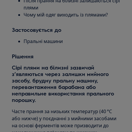
Після прання на білизні залишаються сірі
плями
Чому мій одяг виходить із плямами?
Застосовується до
Пральні машини
Рішення
Сірі плями на білизні зазвичай
з’являються через залишки мийного
засобу, брудну пральну машину,
перевантаження барабана або
неправильне використання прального
порошку.
Часте прання за низьких температур (40 °C
або нижче) у поєднанні з мийними засобами
на основі ферментів може призводити до