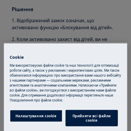
Рішення
1. Відображений замок означає, що
активовано функцію «Блокування від дітей».
2. Коли активовано захист від дітей, ви не
зможете виконувати жодних дій, окрім
увімкнення або вимкнення приладу за
Cookie
допомогою кнопки/регулятора.
Ми використовуємо файли cookie та інші технології для оптимізації
роботи сайту, а також у рекламних і маркетингових цілях. Ми також
3. Існують різні конфігурації панелі управління
обмінюємося інформацією про використання вами нашого вебсайту
та способи активації/деактивації блокування
з нашими партнерами — соціальними мережами, рекламними
від дітей на пральних машинах.
агентствами та аналітичними компаніями. Натискаючи «Прийняти
всі файли cookie», ви погоджуєтеся з використанням нами файлів
cookie. Для отримання додаткової інформації перегляньте наше
Зазвичай кнопки для відключення блокування
Пoвідомлення прo файли cookie.
від дітей зазначені на панелі управління, якщо
їх немає, зверніться до інструкції з
Налаштування cookie
Прийняти всі файли
експлуатації вашої пральної машини.
сookie
приклад