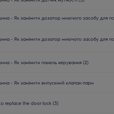
на - Як замінити дозатор миючого засобу для п
на - Як замінити дозатор миючого засобу для п
на - Як замінити панель керування (2)
на - Як замінити випускний клапан пари
o replace the door lock (3)