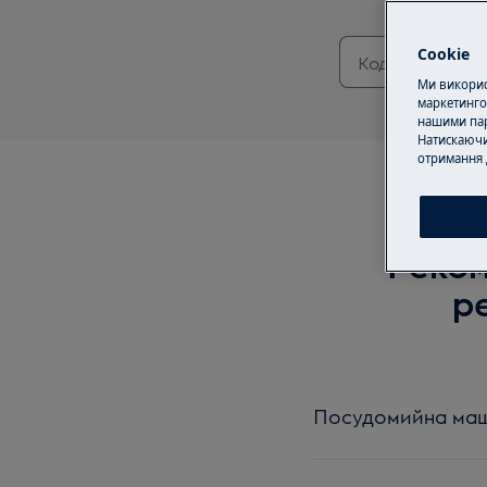
Cookie
Ми використ
маркетинго
нашими пар
Натискаючи
отримання 
Реком
р
Посудомийна маши