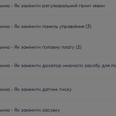
на - Як замінити регулювальний гвинт ніжки
на - Як замінити панель управління (3)
на - Як замінити головну плату (2)
на - Як замінити дозатор миючого засобу для п
на - Як замінити датчик тиску
на - Як замінити засувку