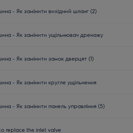
на - Як замінити вихідний шланг (2)
на - Як замінити ущільнювач дренажу
на - Як замінити замок дверцят (1)
на - Як замінити кругле ущільнення
на - Як замінити панель управління (5)
o replace the inlet valve