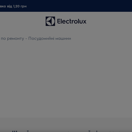
ка від 1,20 грн
ї по ремонту - Посудомийні машини
нструкції по ремонту - По