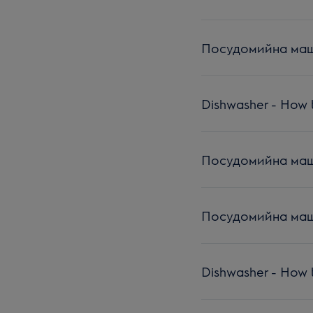
Посудомийна маши
Dishwasher - How t
Посудомийна машин
Посудомийна маши
Dishwasher - How t