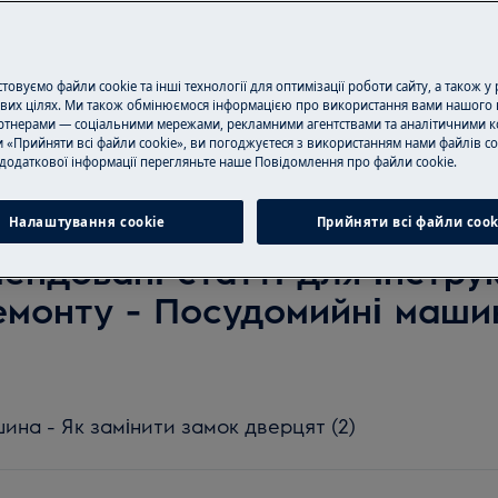
Шукайте серед наших статей підтримки
овуємо файли cookie та інші технології для оптимізації роботи сайту, а також у
вих цілях. Ми також обмінюємося інформацією про використання вами нашого 
тнерами — соціальними мережами, рекламними агентствами та аналітичними к
 «Прийняти всі файли cookie», ви погоджуєтеся з використанням нами файлів co
додаткової інформації перегляньте наше Пoвідомлення прo файли cookie.
Налаштування cookie
Прийняти всі файли сook
ендовані статті для Інструк
емонту - Посудомийні маши
на - Як замінити замок дверцят (2)