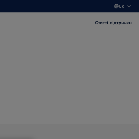
UK
Статті підтримки
судомийні машини