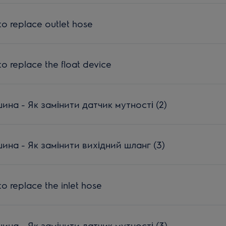
o replace outlet hose
o replace the float device
на - Як замінити датчик мутності (2)
на - Як замінити вихідний шланг (3)
o replace the inlet hose
на - Як замінити датчик мутності (3)