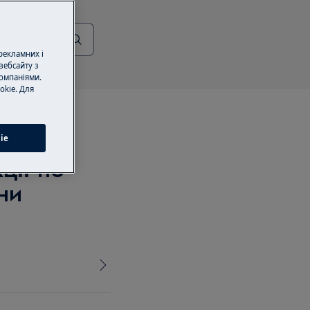
 рекламних і
вебсайту з
омпаніями.
okie. Для
ie
ції по
ни