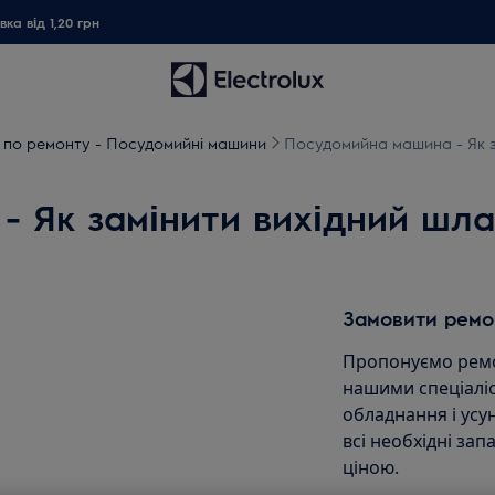
ка від 1,20 грн
ї по ремонту - Посудомийні машини
Посудомийна машина - Як з
 Як замінити вихідний шлан
Замовити ремо
Пропонуємо ремо
нашими спеціаліс
обладнання і ус
всі необхідні зап
ціною.