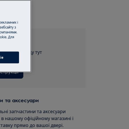
сервіс
 рекламних і
вебсайту з
омпаніями.
okie. Для
струкції
ію для приладу тут
ie
струкції
и та аксесуари
льні запчастини та аксесуари
и в нашому офіційному магазині і
ставку прямо до вашої двері.