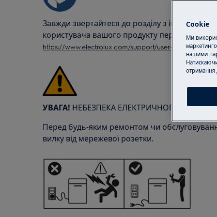
Завжди звертайтеся до розділу з інформацією
Cookie
користувача вашого продукту перед будь-як
Ми використ
https://www.electrolux.com/support/user-manuals/
маркетинго
нашими пар
Натискаючи
отримання 
УВАГА!
НЕБЕЗПЕКА ЕЛЕКТРИЧНОГО УДАРУ
Перед будь-яким ремонтом чи обслуговування
вилку від мережевої розетки.