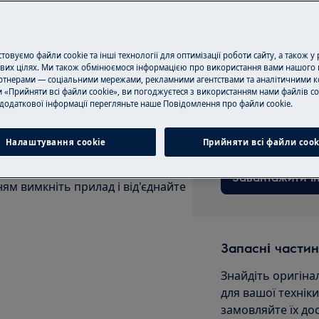
Записатися на 
 про безпеку у керівництві
им ремонтом чи обслуговуванням.
овуємо файли cookie та інші технології для оптимізації роботи сайту, а також у
вих цілях. Ми також обмінюємося інформацією про використання вами нашого 
тнерами — соціальними мережами, рекламними агентствами та аналітичними к
 «Прийняти всі файли cookie», ви погоджуєтеся з використанням нами файлів co
Завантажити ін
додаткової інформації перегляньте наше Пoвідомлення прo файли cookie.
Знайдіть інструкц
Налаштування cookie
Прийняти всі файли сook
Завантажити ін
м вимкніть прилад і від'єднайте
Запасні частин
Знайдіть оригіна
для вашої технік
замовляйте їх до