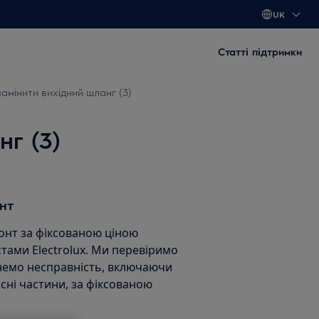
UK
Статті підтримки
амінити вихідний шланг (3)
г (3)
нт
нт за фіксованою ціною
тами Electrolux. Ми перевіримо
унемо несправність, включаючи
асні частини, за фіксованою