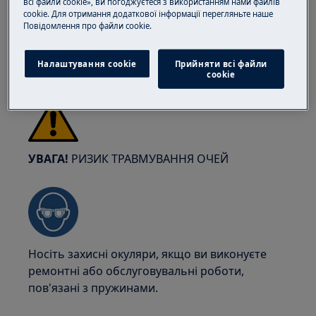
найбезпечніше, щоб її переміщували двоє
всі файли cookie», ви погоджуєтеся з використанням нами файлів
cookie. Для отримання додаткової інформації перегляньте наше
осіб. Завжди використовуйте захисні
Пoвідомлення прo файли cookie.
рукавички та взуття. Носіть захисні рукавички
завжди, щоб уникнути порізів від гострих
Налаштування cookie
Прийняти всі файли
країв.
сookie
УВАГА!
РИЗИК ТРАВМУВАННЯ ОЧЕЙ
Носіть захисні окуляри, якщо ви виконуєте
ремонтні або обслуговувальні роботи,
пов'язані з пружинами.