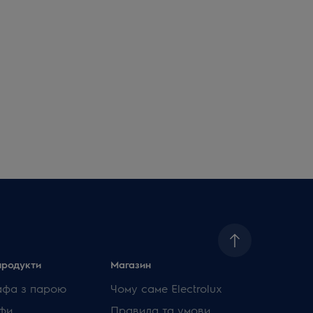
продукти
Магазин
афа з парою
Чому саме Electrolux
фи
Правила та умови