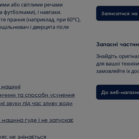
вими або світлими речами
 футболками), і навпаки.
Записатися на 
е прання (наприклад, при 60°C),
щільнювач і дверцята після
Запасні частин
Знайдіть оригіна
для вашої технік
замовляйте їх до
й машині
До веб-магази
ричини та способи усунення
і звуки під час зливу води
машина гуде і не запускає
г, не знімається