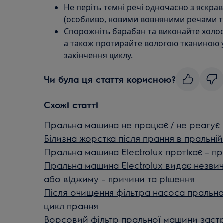
Не періть темні речі одночасно з яскра
(особливо, новими вовняними речами та
Спорожніть барабан та виконайте холост
а також протирайте вологою тканиною у
закінчення циклу.
Чи була ця стаття корисною?
Схожі статті
Пральна машина не працює / не реагує
Білизна жорстка після прання в пральні
Пральна машина Electrolux протікає – п
Пральна машина Electrolux видає незвичн
або віджиму – причини та рішення
Після очищення фільтра насоса пральна 
цикл прання
Ворсовий фільтр пральної машини застря