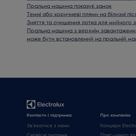
Пральна машина показує замок
Темні або коричневі плями на білизні пі
Зняття та очищення лотка для мийного 
Пральна машина з верхнім завантаження
може бути встановлений на пральній ма
Контакти і підтримка
Про компанію
Зв'язатися з нами
Концерн Electr
Сервісні питання
Прес-центр та