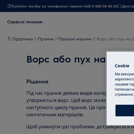
Купуйте техніку за телефоном гарячої лінії 0 800 50 80 20
Достав
Сервісні питання
Підтримка
Прання
Пральні машини
Ворс або пух на б
Ворс або пух на білиз
Cookie
Ми використ
маркетинго
Рішення
нашими пар
Натискаючи
Під час прання деяких видів матеріалів, таких
отримання 
утворюється ворс. Цей ворс може прилипати 
наступного циклу прання. Ця проблема ще б
синтетичних матеріалів.
Щоб уникнути цієї проблеми, дотримуйтеся н