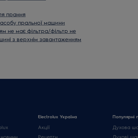
сля прання
засобу пральної машини
м не має фільтра/фільтр не
шині з верхнім завантаженням
Electrolux Україна
Популярні 
olux
Акції
Духова ш
 новини
Рецепти
Духові ша