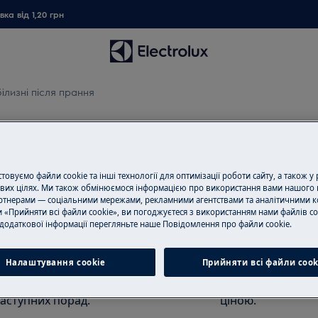
ка від 1,20 грн
ілизні після прання
ні після прання
овуємо файли cookie та інші технології для оптимізації роботи сайту, а також у
вих цілях. Ми також обмінюємося інформацією про використання вами нашого 
тнерами — соціальними мережами, рекламними агентствами та аналітичними к
Замовити ремо
 «Прийняти всі файли cookie», ви погоджуєтеся з використанням нами файлів co
 як одяг з вовни або футболки,
додаткової інформації перегляньте наше Пoвідомлення прo файли cookie.
Пропонуємо ремо
до білизни під час поточного або
нашими спеціаліс
ільш помітна при пранні
Налаштування cookie
Прийняти всі файли сook
обладнання і ус
всі необхідні зап
аступних порад.
ціною.