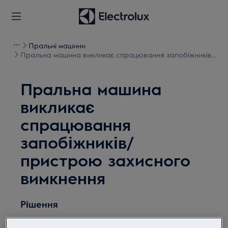
Пральні машини
Пральна машина викликає спрацювання запобіжників/
пристрою захисного вимкнення
Пральна машина
викликає
спрацювання
запобіжників/
пристрою захисного
вимкнення
Рішення
Не підключайте пральну та сушильну