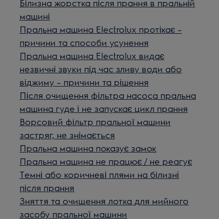
Білизна жорстка після прання в пральній
машині
Пральна машина Electrolux протікає –
причини та способи усунення
Пральна машина Electrolux видає
незвичні звуки під час зливу води або
віджиму – причини та рішення
Після очищення фільтра насоса пральна
машина гуде і не запускає цикл прання
Ворсовий фільтр пральної машини
застряг, не знімається
Пральна машина показує замок
Пральна машина не працює / не реагує
Темні або коричневі плями на білизні
після прання
Зняття та очищення лотка для мийного
засобу пральної машини