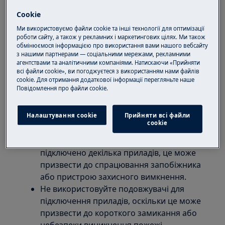
машину до одного контуру запобіжника.
Cookie
Потужність, необхідна для роботи двох
Ми використовуємо файли cookie та інші технології для оптимізації
приладів, перевищує 13 ампер.
роботи сайту, а також у рекламних і маркетингових цілях. Ми також
Зазвичай, пристрій захисного вимкнення
обмінюємося інформацією про використання вами нашого вебсайту
з нашими партнерами — соціальними мережами, рекламними
або запобіжник спрацьовують при
агентствами та аналітичними компаніями. Натискаючи «Прийняти
увімкненні або вимкненні приладу у
всі файли cookie», ви погоджуєтеся з використанням нами файлів
випадку короткого замикання або
cookie. Для отримання додаткової інформації перегляньте наше
Пoвідомлення прo файли cookie.
протікання на підлогу.
Ця проблема може бути викликана
неправильним підключенням приладу.
Налаштування cookie
Прийняти всі файли
сookie
Увімкніть прилад в іншу розетку.
Якщо до одного контуру запобіжника
підключено декілька приладів, це може
призвести до спрацювання запобіжника
або пристрою захисного вимкнення.
Не використовуйте подовжувачі для
підключення приладів, оскільки це може
призвести до короткого замикання або