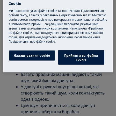
Cookie
Пральної машини с фронтальним
Ми використовуємо файли cookie та інші технології для оптимізації
завантаженням (вбудованої або окремо
роботи сайту, а також у рекламних і маркетингових цілях. Ми також
стоячої)
обмінюємося інформацією про використання вами нашого вебсайту
з нашими партнерами — соціальними мережами, рекламними
Пральної машини з вертикальним
агентствами та аналітичними компаніями. Натискаючи «Прийняти
завантаженням
всі файли cookie», ви погоджуєтеся з використанням нами файлів
cookie. Для отримання додаткової інформації перегляньте наше
Рішення:
Пoвідомлення прo файли cookie.
1. Це є нормальним явищем, коли
Налаштування cookie
Прийняти всі файли
пральна машина видає звук гудіння під
сookie
час прання.
Багато пральних машин видають такий
шум, який йде від двигуна.
У двигуні є рухомі внутрішні деталі, які
створюють такий шум, коли контактують
одна з одною.
Цей шум припиняється, коли двигун
припиняє обертати барабан.