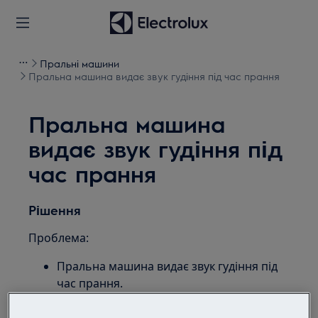
Пральні машини
Пральна машина видає звук гудіння під час прання
Пральна машина
видає звук гудіння під
час прання
Рішення
Проблема:
Пральна машина видає звук гудіння під
час прання.
Застосовується для: