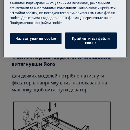
з нашими партнерами — соціальними мережами, рекламними
показано всі можливі варіанти ящиків нашого
агентствами та аналітичними компаніями. Натискаючи «Прийняти
асортименту, однак принципи щодо вилучення
всі файли cookie», ви погоджуєтеся з використанням нами файлів
cookie. Для отримання додаткової інформації перегляньте наше
ящика та відсіків залишаються незмінними.
Пoвідомлення прo файли cookie.
Для отримання більш конкретної інструкції
щодо вашої моделі, будь ласка, зверніться до
Налаштування cookie
Прийняти всі файли
сookie
посібника користувача.
1. Вийміть дозатор для миючих засобів,
витягнувши його
Для деяких моделей потрібно натиснути
фіксатор в напрямку вниз, як показано на
малюнку, щоб витягнути дозатор: