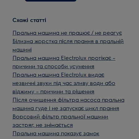
Схожі статті
Пральна машина не працює / не реагує
Білизна жорстка після прання в пральній
машині
Пральна машина Electrolux протікає –
причини та способи усунення
Пральна машина Electrolux видає
незвичні звуки під час зливу води або
віджиму – причини та рішення
Після очищення фільтра насоса пральна
машина гуде і не запускає цикл прання
Ворсовий фільтр пральної машини
застряг, не знімається
Пральна машина показує замок