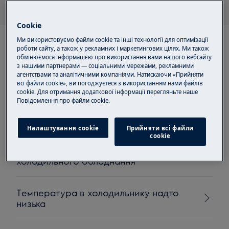
Cookie
Ми використовуємо файли cookie та інші технології для оптимізації
роботи сайту, а також у рекламних і маркетингових цілях. Ми також
обмінюємося інформацією про використання вами нашого вебсайту
з нашими партнерами — соціальними мережами, рекламними
агентствами та аналітичними компаніями. Натискаючи «Прийняти
Рекомендовані статті
всі файли cookie», ви погоджуєтеся з використанням нами файлів
cookie. Для отримання додаткової інформації перегляньте наше
для Холодильні камери
Пoвідомлення прo файли cookie.
Налаштування cookie
Прийняти всі файли
сookie
Інструкції з транспортування
холодильного обладнання
Температура в холодильнику надто
низька