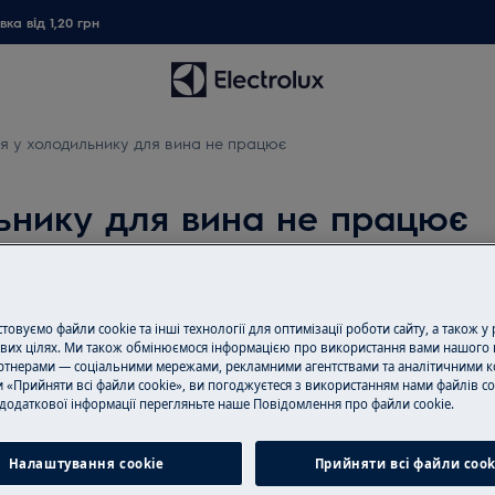
ка від 1,20 грн
я у холодильнику для вина не працює
ьнику для вина не працює
Замовити ремо
овуємо файли cookie та інші технології для оптимізації роботи сайту, а також у
вих цілях. Ми також обмінюємося інформацією про використання вами нашого 
Пропонуємо ремо
тнерами — соціальними мережами, рекламними агентствами та аналітичними к
олодильнику / холодильнику-
нашими спеціаліс
 «Прийняти всі файли cookie», ви погоджуєтеся з використанням нами файлів co
додаткової інформації перегляньте наше Пoвідомлення прo файли cookie.
 не працює
обладнання і ус
всі необхідні зап
Налаштування cookie
Прийняти всі файли сook
ціною.