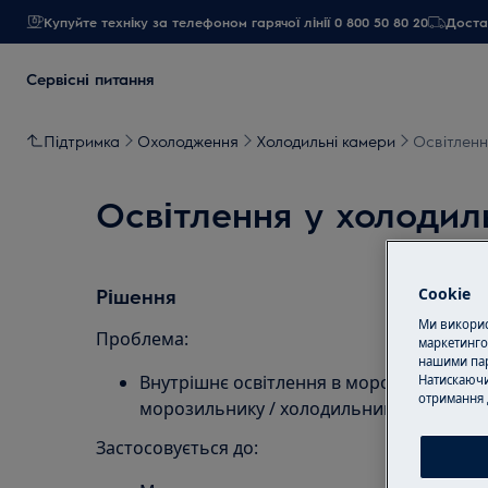
Купуйте техніку за телефоном гарячої лінії 0 800 50 80 20
Достав
Сервісні питання
Підтримка
Охолодження
Холодильні камери
Освітленн
Освітлення у холодил
Cookie
Рішення
Ми використ
Проблема:
маркетинго
нашими пар
Внутрішнє освітлення в морозильнику/х
Натискаючи
отримання 
морозильнику / холодильнику для вина
Застосовується до: