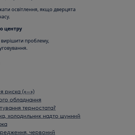
ати освітлення, якщо дверцята
асу.
го центру
 вирішити проблему,
уговування.
я риска («—»)
ного обладнання
тування термостата?
ка, холодильник надто шумний
ока
ередження, червоний