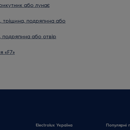
рикутник або лунає
, тріщина, подряпина або
, подряпина або отвір
я «F7»
Electrolux Україна
Популярні 