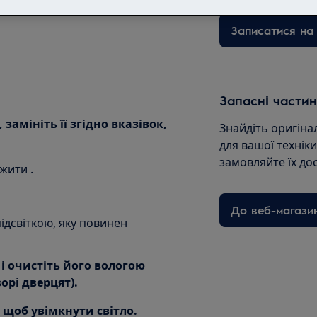
Записатися на 
Запасні частин
 замініть її згідно вказівок,
Знайдіть оригіна
для вашої технік
замовляйте їх до
жити .
До веб-магази
ідсвіткою, яку повинен
 і очистіть його вологою
рі дверцят).
, щоб увімкнути світло.