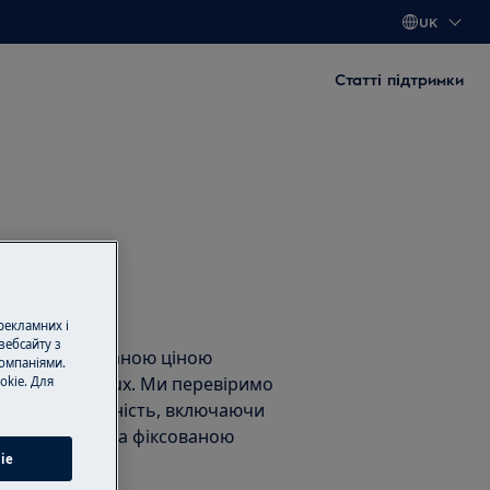
UK
Статті підтримки
нт
 рекламних і
вебсайту з
нт за фіксованою ціною
омпаніями.
тами Electrolux. Ми перевіримо
okie. Для
унемо несправність, включаючи
асні частини, за фіксованою
ie