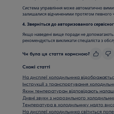
Система управління може автоматично вимик
залишалися відчиненими протягом певного ч
4. Зверніться до авторизованого сервісно
Якщо наведені вище поради не допомагають
рекомендується викликати спеціаліста з обсл
Чи була ця стаття корисною?
Схожі статті
На дисплеї холодильника відображаєтьс
Інструкції з транспортування холодиль
Яким температурам відповідають налаш
Дивні звуки з морозильного холодильни
Температура в холодильнику надто вис
На дисплеї холодильника світиться поп