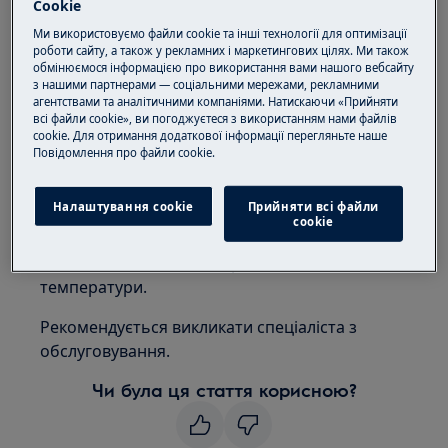
Cookie
Застосовується до:
Ми використовуємо файли cookie та інші технології для оптимізації
роботи сайту, а також у рекламних і маркетингових цілях. Ми також
обмінюємося інформацією про використання вами нашого вебсайту
Холодильник
з нашими партнерами — соціальними мережами, рекламними
Холодильник-морозильник
агентствами та аналітичними компаніями. Натискаючи «Прийняти
всі файли cookie», ви погоджуєтеся з використанням нами файлів
Вирішення:
cookie. Для отримання додаткової інформації перегляньте наше
Пoвідомлення прo файли cookie.
1. Зверніться до авторизованого
сервісного центру.
Налаштування cookie
Прийняти всі файли
сookie
Повідомлення про помилку «F3», «F4» або «F5»
на дисплеї означає несправність датчика
температури.
Рекомендується викликати спеціаліста з
обслуговування.
Чи була ця стаття корисною?