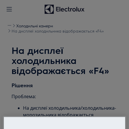
Холодильні камери
На дисплеї холодильника відображається «F4»
На дисплеї
холодильника
відображається «F4»
Рішення
Проблема:
На дисплеї холодильника/холодильника-
морозильника відображається
повідомлення про помилку «F3», «F4» або
«F5»