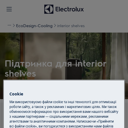
EcoDesign-Cooling
interior shelves
Підтримка для interior
shelves
Cookie
Ми використовуємо файли cookie та інші технології для оптимізації
роботи сайту, а також у рекламних і маркетингових цілях. Ми також
Шукайте серед наших статей підтримки
обмінюємося інформацією про використання вами нашого вебсайту
з нашими партнерами — соціальними мережами, рекламними
агентствами та аналітичними компаніями. Натискаючи «Прийняти
всі файли cookie», ви погоджуєтеся з використанням нами файлів