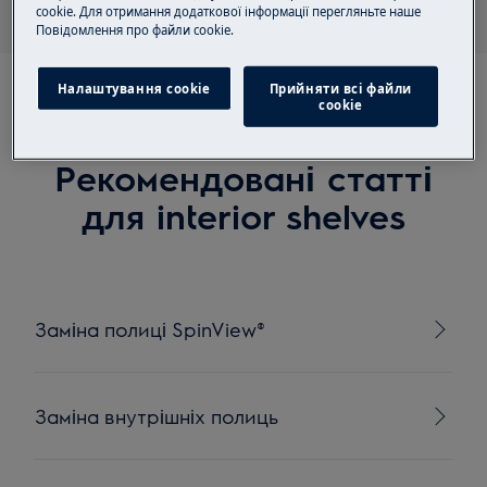
cookie. Для отримання додаткової інформації перегляньте наше
Пoвідомлення прo файли cookie.
Налаштування cookie
Прийняти всі файли
сookie
Рекомендовані статті
для interior shelves
Заміна полиці SpinView®
Заміна внутрішніх полиць