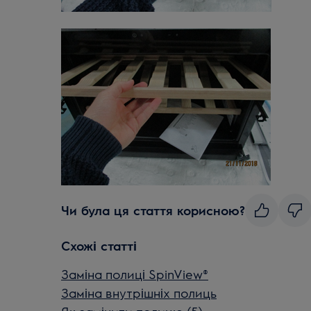
Чи була ця стаття корисною?
Схожі статті
Заміна полиці SpinView®
Заміна внутрішніх полиць