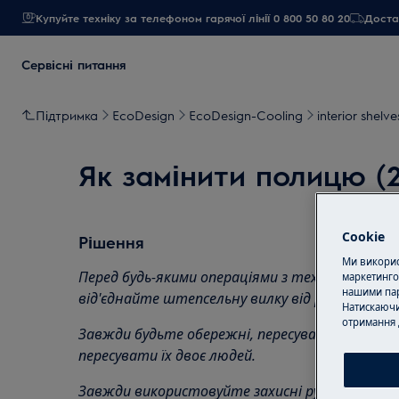
Купуйте техніку за телефоном гарячої лінії 0 800 50 80 20
Достав
Сервісні питання
Підтримка
EcoDesign
EcoDesign-Cooling
interior shelve
Як замінити полицю (2
Cookie
Рішення
Ми використ
Перед будь-якими операціями з технічного обс
маркетинго
нашими пар
від'єднайте штепсельну вилку від
розетки.
Натискаючи
отримання 
Завжди будьте обережні, пересуваючи прилади
пересувати їх двоє людей.
Завжди використовуйте захисні рукавички та