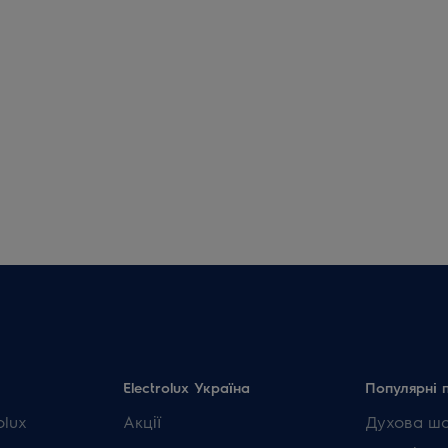
Electrolux Україна
Популярні 
olux
Акції
Духова ш