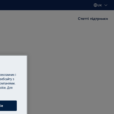
UK
Статті підтримки
 рекламних і
вебсайту з
омпаніями.
okie. Для
ie