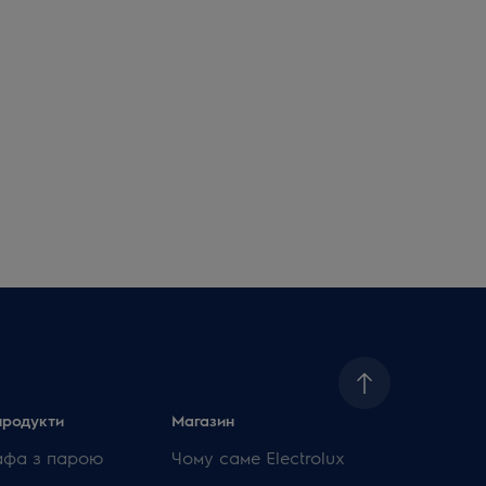
продукти
Магазин
афа з парою
Чому саме Electrolux