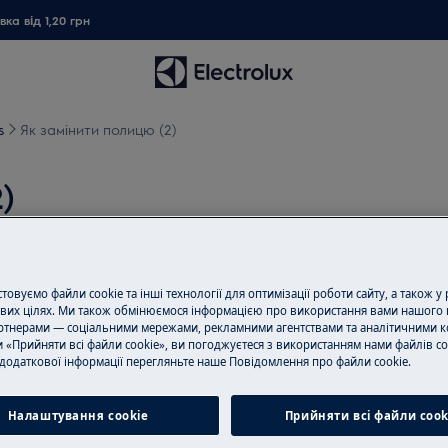
ка від 1,20 грн
s
Як замінити полицю (2)
)
овуємо файли cookie та інші технології для оптимізації роботи сайту, а також у
луговування вимкніть прилад і
вих цілях. Ми також обмінюємося інформацією про використання вами нашого 
тнерами — соціальними мережами, рекламними агентствами та аналітичними к
 «Прийняти всі файли cookie», ви погоджуєтеся з використанням нами файлів co
додаткової інформації перегляньте наше Пoвідомлення прo файли cookie.
, для важких приладів потрібно
Налаштування cookie
Прийняти всі файли сook
 закрите взуття.