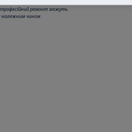
непрофесійний ремонт можуть
ти належним чином