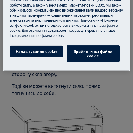
Ми використовуємо файли cookie та інші технології для оптимізації
Завжди використовуйте захисні рукавички та
роботи сайту, а також у рекламних і маркетингових цілях. Ми також
закрите взуття.
обмінюємося інформацією про використання вами нашого вебсайту
з нашими партнерами — соціальними мережами, рекламними
агентствами та аналітичними компаніями. Натискаючи «Прийняти
Зверніть увагу, що самостійний ремонт або
всі файли cookie», ви погоджуєтеся з використанням нами файлів
непрофесійний ремонт можуть мати наслідки
cookie. Для отримання додаткової інформації перегляньте наше
для безпеки, якщо їх не зробити належним
Пoвідомлення прo файли cookie.
чином
Налаштування cookie
Прийняти всі файли
ЗМІНА СКЛЕНОЇ ПОЛКИ
сookie
Спочатку обережно підніміть лицьову
сторону скла вгору.
Тоді ви можете витягнути скло, прямо
тягнучись до себе.