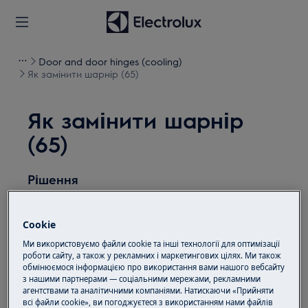
Door and door hinges (cooling)
Як замінити шарнір (65)
Як замінити шарнір
(65)
Рішення
Перед будь-якими операціями з технічного
обслуговування вимкніть прилад і від'єднайте
Cookie
штепсельну вилку від
розетки.
Ми використовуємо файли cookie та інші технології для оптимізації
роботи сайту, а також у рекламних і маркетингових цілях. Ми також
Завжди будьте обережні, пересуваючи
обмінюємося інформацією про використання вами нашого вебсайту
з нашими партнерами — соціальними мережами, рекламними
прилади, для важких приладів потрібно
агентствами та аналітичними компаніями. Натискаючи «Прийняти
пересувати їх двоє людей.
всі файли cookie», ви погоджуєтеся з використанням нами файлів