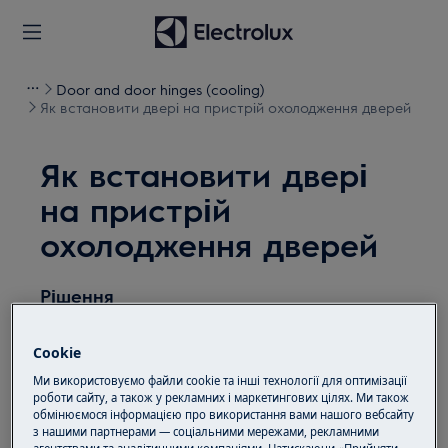
Door and door hinges (cooling)
Як встановити двері на пристрій охолодження дверей
Як встановити двері
на пристрій
охолодження дверей
Рішення
Перед будь-якими операціями з технічного
Cookie
обслуговування вимкніть прилад і від'єднайте
штепсельну вилку від
розетки.
Ми використовуємо файли cookie та інші технології для оптимізації
роботи сайту, а також у рекламних і маркетингових цілях. Ми також
обмінюємося інформацією про використання вами нашого вебсайту
Завжди будьте обережні, пересуваючи
з нашими партнерами — соціальними мережами, рекламними
прилади, для важких приладів потрібно
агентствами та аналітичними компаніями. Натискаючи «Прийняти