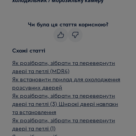
холодильник / морозильну камеру
Чи була ця стаття корисною?
Схожі статті
Як розібрати, зібрати та перевернути
двері та петлі (MDR4)
Як встановити прилад для охолодження
розсувних дверей
Як розібрати, зібрати та перевернути
двері та петлі (3) Широкі двері навпаки
та встановлення
Як розібрати, зібрати та перевернути
двері та петлі (1)