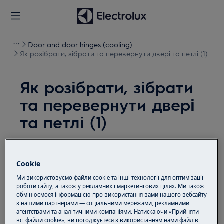
Door and door hinges (cooling)
Як розібрати, зібрати та перевернути двері та петлі (1)
Як розібрати, зібрати
та перевернути двері
та петлі (1)
Рішення
Cookie
Перед будь-якими операціями з технічного
Ми використовуємо файли cookie та інші технології для оптимізації
обслуговування вимкніть прилад і від'єднайте
роботи сайту, а також у рекламних і маркетингових цілях. Ми також
штепсельну вилку від
розетки.
обмінюємося інформацією про використання вами нашого вебсайту
з нашими партнерами — соціальними мережами, рекламними
Завжди будьте обережні, пересуваючи
агентствами та аналітичними компаніями. Натискаючи «Прийняти
всі файли cookie», ви погоджуєтеся з використанням нами файлів
прилади, для важких приладів потрібно