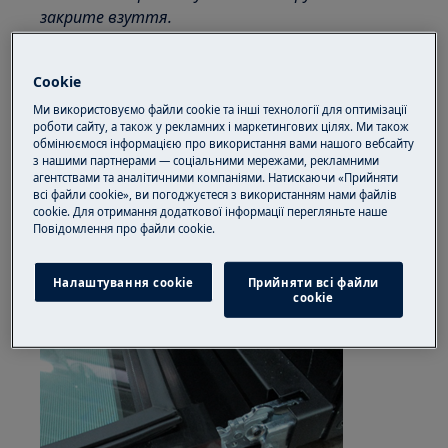
закрите взуття.
Зверніть увагу, що самостійний ремонт або
непрофесійний ремонт можуть мати наслідки
Cookie
для безпеки, якщо їх не зробити належним
Ми використовуємо файли cookie та інші технології для оптимізації
чином
роботи сайту, а також у рекламних і маркетингових цілях. Ми також
обмінюємося інформацією про використання вами нашого вебсайту
з нашими партнерами — соціальними мережами, рекламними
ЯК ЗАМІНИТИ ДВЕРНУЮ ПЕТЛЮ
агентствами та аналітичними компаніями. Натискаючи «Прийняти
всі файли cookie», ви погоджуєтеся з використанням нами файлів
1) Натисніть на блокування дверей з обох
cookie. Для отримання додаткової інформації перегляньте наше
Пoвідомлення прo файли cookie.
боків
Налаштування cookie
Прийняти всі файли
сookie