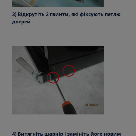
3) Відкрутіть 2 гвинти, які фіксують петлю
дверей
4) Витягніть шарнір і замініть його новим