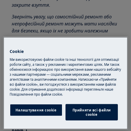
закрите взуття.
Зверніть увагу, що самостійний ремонт або
непрофесійний ремонт можуть мати наслідки
для безпеки, якщо їх не зробити належним
чином
Як поміняти петлі
Cookie
Ми використовуємо файли cookie та інші технології для оптимізації
ІНСТРУМЕНТИ:
роботи сайту, а також у рекламних і маркетингових цілях. Ми також
обмінюємося інформацією про використання вами нашого вебсайту
6 × 300 хрестоподібна викрутка
з нашими партнерами — соціальними мережами, рекламними
агентствами та аналітичними компаніями. Натискаючи «Прийняти
всі файли cookie», ви погоджуєтеся з використанням нами файлів
cookie. Для отримання додаткової інформації перегляньте наше
Пoвідомлення прo файли cookie.
Налаштування cookie
Прийняти всі файли
сookie
Крок 1