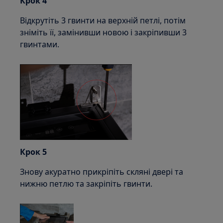
Крок 4
Відкрутіть 3 гвинти на верхній петлі, потім
зніміть її, замінивши новою і закріпивши 3
гвинтами.
Крок 5
Знову акуратно прикріпіть скляні двері та
нижню петлю та закріпіть гвинти.