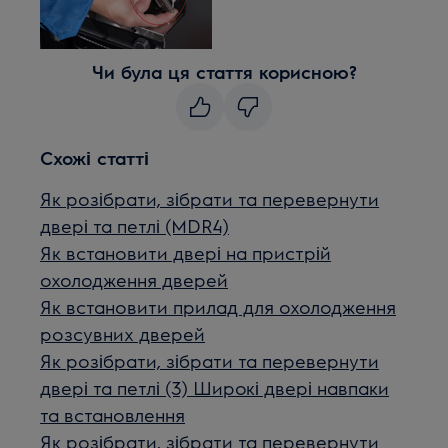
Чи була ця стаття корисною?
Схожі статті
Як розібрати, зібрати та перевернути
двері та петлі (MDR4)
Як встановити двері на пристрій
охолодження дверей
Як встановити прилад для охолодження
розсувних дверей
Як розібрати, зібрати та перевернути
двері та петлі (3) Широкі двері навпаки
та встановлення
Як розібрати, зібрати та перевернути