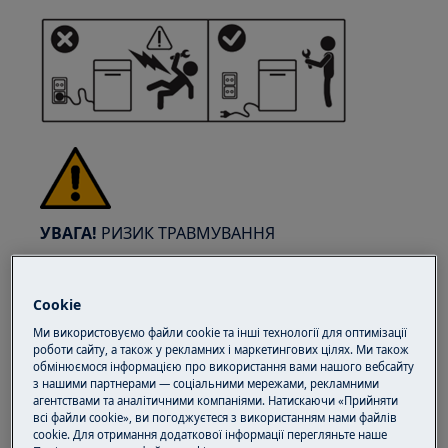
УВАГА!
РИЗИК ТРАВМУВАННЯ
Cookie
Ми використовуємо файли cookie та інші технології для оптимізації
роботи сайту, а також у рекламних і маркетингових цілях. Ми також
Завжди будьте обережні при переміщенні
обмінюємося інформацією про використання вами нашого вебсайту
з нашими партнерами — соціальними мережами, рекламними
побутової техніки. Для важких приладів
агентствами та аналітичними компаніями. Натискаючи «Прийняти
найбезпечніше, щоб їх пересували двоє осіб.
всі файли cookie», ви погоджуєтеся з використанням нами файлів
cookie. Для отримання додаткової інформації перегляньте наше
Завжди використовуйте захисні рукавички та