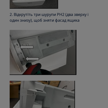
2. Відкрутіть три шурупи PH2 (два зверху і
один знизу), щоб зняти фасад ящика