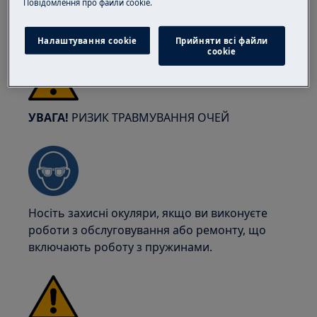
Пoвідомлення прo файли cookie.
взуття. Носіть захисні рукавички, щоб
уникнути порізів від гострих країв.
Налаштування cookie
Прийняти всі файли
сookie
УВАГА!
РИЗИК ТРАВМУВАННЯ ОЧЕЙ
Носіть захисні окуляри, якщо ви виконуєте
роботи з обслуговування або ремонту, що
включають роботу з пружинами.