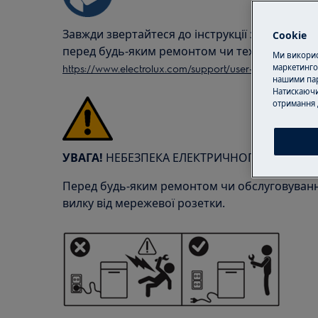
Завжди звертайтеся до інструкції з безпеки 
Cookie
перед будь-яким ремонтом чи технічним обс
Ми використ
https://www.electrolux.com/support/user-manuals/
маркетинго
нашими пар
Натискаючи
отримання 
УВАГА!
НЕБЕЗПЕКА ЕЛЕКТРИЧНОГО УДАРУ
Перед будь-яким ремонтом чи обслуговування
вилку від мережевої розетки.