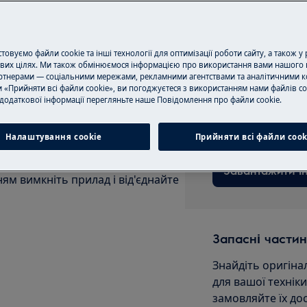
Записатися на 
користувача вашого продукту
луговуванням.
овуємо файли cookie та інші технології для оптимізації роботи сайту, а також у
вих цілях. Ми також обмінюємося інформацією про використання вами нашого 
тнерами — соціальними мережами, рекламними агентствами та аналітичними к
 «Прийняти всі файли cookie», ви погоджуєтеся з використанням нами файлів co
Завантажити ін
додаткової інформації перегляньте наше Пoвідомлення прo файли cookie.
Знайдіть інструкц
Налаштування cookie
Прийняти всі файли сook
Завантажити ін
м вимкніть прилад і від'єднайте
Запасні частин
Знайдіть оригіна
для вашої технік
замовляйте їх до