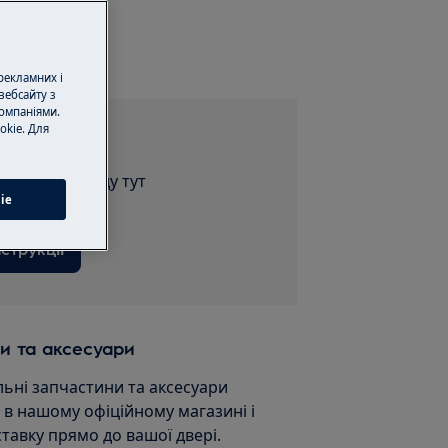
сервіс
 рекламних і
вебсайту з
омпаніями.
okie. Для
струкції
ію для приладу тут
ie
струкції
и та аксесуари
льні запчастини та аксесуари
и в нашому офіційному магазині і
ставку прямо до вашої двері.