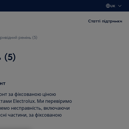
UK
Статті підтримки
ивідний ремінь (5)
 (5)
нт
нт за фіксованою ціною
тами Electrolux. Ми перевіримо
унемо несправність, включаючи
асні частини, за фіксованою