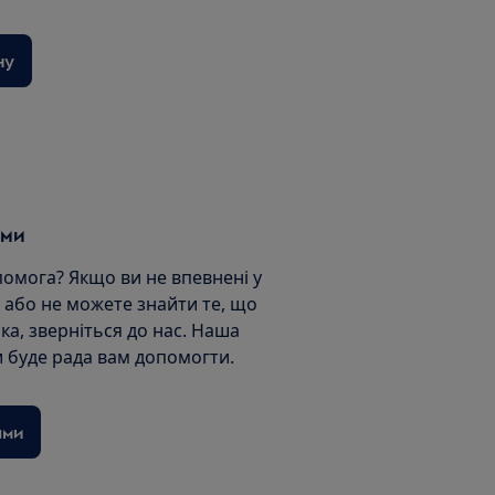
ну
ами
помога? Якщо ви не впевнені у
 або не можете знайти те, що
ка, зверніться до нас. Наша
 буде рада вам допомогти.
ами