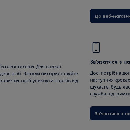
До веб-магази
Зв'язатися з н
утової техніки. Для важкої
Досі потрібна до
 двоє осіб. Завжди використовуйте
наступних кроках
укавички, щоб уникнути порізів від
шукаєте, будь лас
служба підтримки
Зв'яватися з н