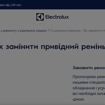
ка від 1,20 грн
ї з ремонту сушильних машин
Сушильна машина - Як замінити пр
 замінити привідний ремінь
Замовити ремо
Пропонуємо ремо
нашими спеціаліс
обладнання і ус
всі необхідні зап
ціною.