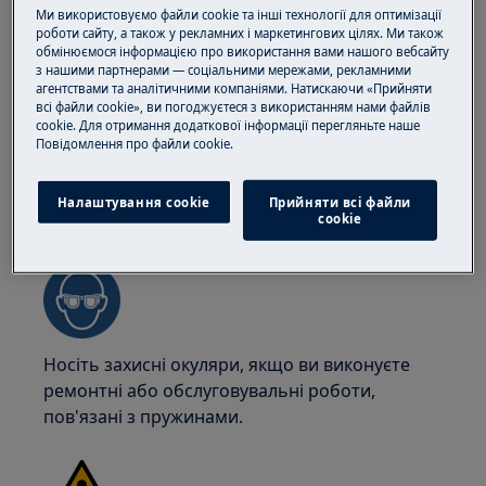
найбезпечніше, щоб їх пересували двоє осіб.
Ми використовуємо файли cookie та інші технології для оптимізації
Завжди використовуйте захисні рукавички та
роботи сайту, а також у рекламних і маркетингових цілях. Ми також
обмінюємося інформацією про використання вами нашого вебсайту
взуття. Носіть захисні рукавички, щоб
з нашими партнерами — соціальними мережами, рекламними
уникнути порізів від гострих країв.
агентствами та аналітичними компаніями. Натискаючи «Прийняти
всі файли cookie», ви погоджуєтеся з використанням нами файлів
cookie. Для отримання додаткової інформації перегляньте наше
Пoвідомлення прo файли cookie.
Налаштування cookie
Прийняти всі файли
УВАГА!
РИЗИК ТРАВМУВАННЯ ОЧЕЙ
сookie
Носіть захисні окуляри, якщо ви виконуєте
ремонтні або обслуговувальні роботи,
пов'язані з пружинами.