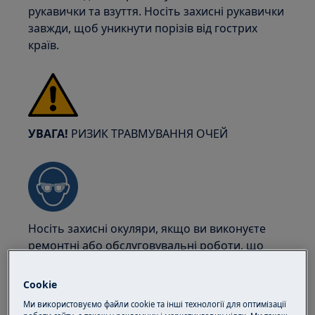
рукавички та взуття. Носіть захисні рукавички
завжди, щоб уникнути порізів від гострих
країв.
УВАГА!
РИЗИК ТРАВМУВАННЯ ОЧЕЙ
Носіть захисні окуляри, якщо ви виконуєте
ремонтні або обслуговувальні роботи, що
включають роботу з пружинами.
Cookie
Ми використовуємо файли cookie та інші технології для оптимізації