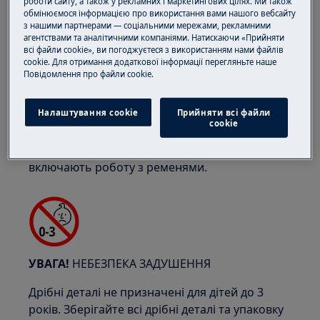
роботи сайту, а також у рекламних і маркетингових цілях. Ми також
обмінюємося інформацією про використання вами нашого вебсайту
з нашими партнерами — соціальними мережами, рекламними
УВАГА!
РИЗИК ЗАЩЕМЛЕННЯ
агентствами та аналітичними компаніями. Натискаючи «Прийняти
всі файли cookie», ви погоджуєтеся з використанням нами файлів
cookie. Для отримання додаткової інформації перегляньте наше
Пoвідомлення прo файли cookie.
Налаштування cookie
Прийняти всі файли
сookie
Носіть захисні рукавички, якщо ви виконуєте
роботи з обслуговування або ремонту, що
включають роботу з ременями.
УВАГА!
НЕБЕЗПЕКА ЗАДУШЕННЯ
Дрібні деталі не призначені для дітей до 3
років. Зберігайте всі дрібні деталі та упаковку