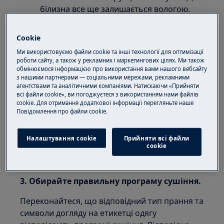
білизна все ще залишається вологою.
Застосовується для:
Cookie
Сушильної машини з тепловим насосом
Ми використовуємо файли cookie та інші технології для оптимізації
роботи сайту, а також у рекламних і маркетингових цілях. Ми також
Рішення:
обмінюємося інформацією про використання вами нашого вебсайту
з нашими партнерами — соціальними мережами, рекламними
1. Добре віджимайте білизну перед
агентствами та аналітичними компаніями. Натискаючи «Прийняти
всі файли cookie», ви погоджуєтеся з використанням нами файлів
сушінням.
cookie. Для отримання додаткової інформації перегляньте наше
Пoвідомлення прo файли cookie.
2. Не перевищуйте максимальний обсяг
завантаження.
Налаштування cookie
Прийняти всі файли
сookie
ПРИМІТКА. Інформація про відповідну кількість
білизни завжди стосується ваги сухої білизни.
3. Обирайте правильну програму сушіння.
Переконайтеся, що відповідний тип прання та
символи догляду на етикетці одягу