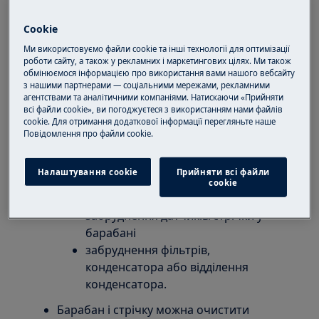
Якщо цикл триває набагато більше, ніж 2-3
Cookie
години:
Ми використовуємо файли cookie та інші технології для оптимізації
Цикл з максимальним рівнем сушіння
роботи сайту, а також у рекламних і маркетингових цілях. Ми також
обмінюємося інформацією про використання вами нашого вебсайту
триває зазвичай 2-3 години.
з нашими партнерами — соціальними мережами, рекламними
Цикл для постільної білизни може
агентствами та аналітичними компаніями. Натискаючи «Прийняти
всі файли cookie», ви погоджуєтеся з використанням нами файлів
тривати довше.
cookie. Для отримання додаткової інформації перегляньте наше
Може існувати проблема з
Пoвідомлення прo файли cookie.
вимірюванням рівня вологості,
викликана наступними факторами:
Налаштування cookie
Прийняти всі файли
неналежне заземлення машини
сookie
підключення через подовжувач
забруднення датчиків/стрічки у
барабані
забруднення фільтрів,
конденсатора або відділення
конденсатора.
Барабан і стрічку можна очистити