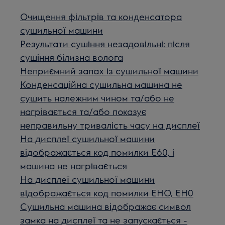
Очищення фільтрів та конденсатора
сушильної машини
Результати сушіння незадовільні: після
сушіння білизна волога
Неприємний запах із сушильної машини
Конденсаційна сушильна машина не
сушить належним чином та/або не
нагрівається та/або показує
неправильну тривалість часу на дисплеї
На дисплеї сушильної машини
відображається код помилки E60, і
машина не нагрівається
На дисплеї сушильної машини
відображається код помилки EHO, EH0
Сушильна машина відображає символ
замка на дисплеї та не запускається -