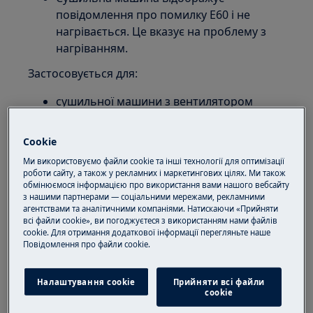
повідомлення про помилку E60 і не
нагрівається. Це вказує на проблему з
нагріванням.
Застосовується для:
сушильної машини з вентилятором
сушильної
машини з конденсатором сушильної
Cookie
машини з тепловим насосом
Ми використовуємо файли cookie та інші технології для оптимізації
роботи сайту, а також у рекламних і маркетингових цілях. Ми також
Рішення:
обмінюємося інформацією про використання вами нашого вебсайту
з нашими партнерами — соціальними мережами, рекламними
1. Переконайтеся, що сушильна машина
агентствами та аналітичними компаніями. Натискаючи «Прийняти
не вбудована, наприклад, в закриту шафу,
всі файли cookie», ви погоджуєтеся з використанням нами файлів
cookie. Для отримання додаткової інформації перегляньте наше
яка не має вентиляції.
Пoвідомлення прo файли cookie.
Сушильну машину можна
встановлювати як окремо стоячий
Налаштування cookie
Прийняти всі файли
сookie
пристрій або під робочим столом, якщо