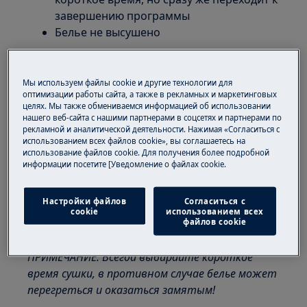
завершению программы
Белье не высушено
К чему относится:
Вентилируемая сушильная машина
Мы используем файлы cookie и другие технологии для
оптимизации работы сайта, а также в рекламных и маркетинговых
Конденсационная сушильная машина
целях. Мы также обмениваемся информацией об использовании
Сушильная машина с тепловым насосом
нашего веб-сайта с нашими партнерами в соцсетях и партнерами по
рекламной и аналитической деятельности. Нажимая «Согласиться с
Решение:
использованием всех файлов cookie», вы соглашаетесь на
использование файлов cookie. Для получения более подробной
информации посетите [Уведомление о файлах cookie.
1. Не кладите сухое белье в машину.
Чтобы высушить слегка влажное белье,
Настройки файлов
Согласиться с
всегда используйте программу с
cookie
использованием всех
файлов cookie
регулировкой по времени.
ПРИМЕЧАНИЕ. Всегда выбирайте короткое
время сушки, в противном случае белье может
перегреться и оказаться замятым!