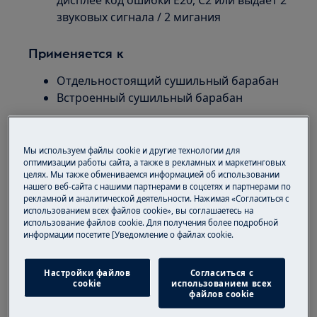
дисплее код ошибки E20, C2 или выдает 2
звуковых сигнала / 2 мигания
Применяется к
Отдельностоящий сушильный барабан
Встроенный сушильный барабан
Решение
Мы используем файлы cookie и другие технологии для
1. Убедитесь, что внешний сливной шланг
оптимизации работы сайта, а также в рекламных и маркетинговых
целях. Мы также обмениваемся информацией об использовании
правильно подсоединен к сливной трубе
нашего веб-сайта с нашими партнерами в соцсетях и партнерами по
(если такой шланг предусмотрен).
рекламной и аналитической деятельности. Нажимая «Согласиться с
использованием всех файлов cookie», вы соглашаетесь на
Для непосредственной откачки воды в
использование файлов cookie. Для получения более подробной
информации посетите [Уведомление о файлах cookie.
сливную трубу подсоедините к
конденсационной сушильной машине
внешний сливной шланг.
Настройки файлов
Согласиться с
cookie
использованием всех
В верхней части задней панели
файлов cookie
сушильной машины расположен