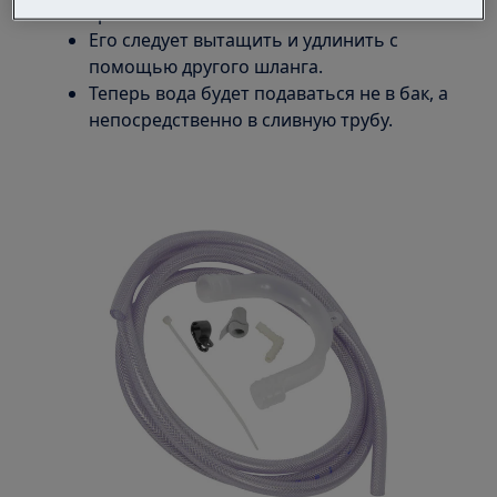
красный или зеленый шланг.
Его следует вытащить и удлинить с
помощью другого шланга.
Теперь вода будет подаваться не в бак, а
непосредственно в сливную трубу.