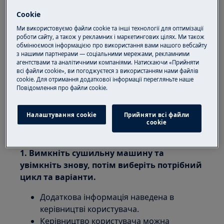
з'являється, коли ви намагаєтесь
Cookie
змінити цикл або налаштування після
запуску циклу або вибраний варіант не
Ми використовуємо файли cookie та інші технології для оптимізації
роботи сайту, а також у рекламних і маркетингових цілях. Ми також
може бути використаний із вибраним
обмінюємося інформацією про використання вами нашого вебсайту
циклом.
з нашими партнерами — соціальними мережами, рекламними
агентствами та аналітичними компаніями. Натискаючи «Прийняти
Застосовується для:
всі файли cookie», ви погоджуєтеся з використанням нами файлів
cookie. Для отримання додаткової інформації перегляньте наше
Пoвідомлення прo файли cookie.
Сушильної машини з вентилятором
Конденсаційної сушильної машини
Сушильної машини з тепловим насосом
Налаштування cookie
Прийняти всі файли
сookie
Рішення:
1. Вимкніть сушильну машину та
увімкніть знову, потім виберіть потрібний
цикл та варіанти.
Додаткова інформація наведена в
керівництві користувача.
Керівництво користувача можна