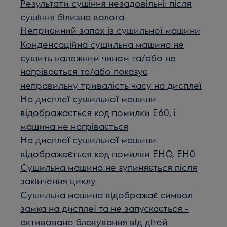
Результати сушіння незадовільні: після
сушіння білизна волога
Неприємний запах із сушильної машини
Конденсаційна сушильна машина не
сушить належним чином та/або не
нагрівається та/або показує
неправильну тривалість часу на дисплеї
На дисплеї сушильної машини
відображається код помилки E60, і
машина не нагрівається
На дисплеї сушильної машини
відображається код помилки EHO, EH0
Сушильна машина не зупиняється після
закінчення циклу
Сушильна машина відображає символ
замка на дисплеї та не запускається -
активовано блокування від дітей