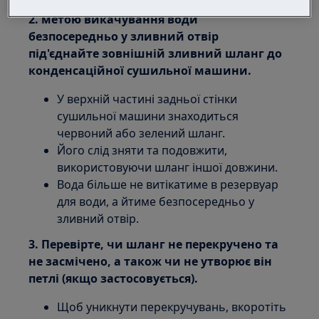
2. метою викачування води
безпосередньо у зливний отвір
під'єднайте зовнішній зливний шланг до
конденсаційної сушильної машини.
У верхній частині задньої стінки
сушильної машини знаходиться
червоний або зелений шланг.
Його слід зняти та подовжити,
використовуючи шланг іншої довжини.
Вода більше не витікатиме в резервуар
для води, а йтиме безпосередньо у
зливний отвір.
3. Перевірте, чи шланг не перекручено та
не засмічено, а також чи не утворює він
петлі (якщо застосовується).
Щоб уникнути перекручувань, вкоротіть