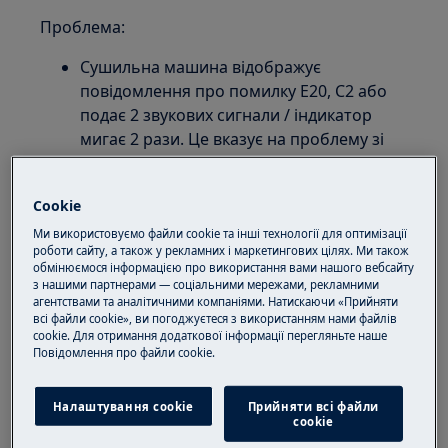
Проблема:
Сушильна машина відображує
повідомлення про помилку E20, C2 або
подає 2 звукових сигнали / індикатор
мигає 2 рази. Це вказує на проблему зі
зливом, насосом або програмним
забезпеченням.
Cookie
Застосовується для:
Ми використовуємо файли cookie та інші технології для оптимізації
роботи сайту, а також у рекламних і маркетингових цілях. Ми також
Сушильної машини з вентилятором
обмінюємося інформацією про використання вами нашого вебсайту
Конденсаційної сушильної машини
з нашими партнерами — соціальними мережами, рекламними
агентствами та аналітичними компаніями. Натискаючи «Прийняти
Сушильної машини з тепловим насосом
всі файли cookie», ви погоджуєтеся з використанням нами файлів
cookie. Для отримання додаткової інформації перегляньте наше
Рішення:
Пoвідомлення прo файли cookie.
1. Перевірте, чи зовнішній зливний шланг
Налаштування cookie
Прийняти всі файли
правильно під'єднано до зливного отвору
сookie
(якщо застосовується).