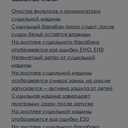
Очистка фильтров и конденсатора
сушильной машины
Сушильный барабан плохо сушит, после
сушки бельё остаётся влажным
На дисплее сушильного барабана
отображается код ошибки EHO, EH0
Неприятный запах от сушильной
машины
На дисплее сушильной машины
отображается символ замка, но она не
запускается — активна защита от детей
Сушильная машина завершает
программу сразу после запуска
На дисплее сушильной машины
отображается код ошибки E50
На дисплее сушильного барабана