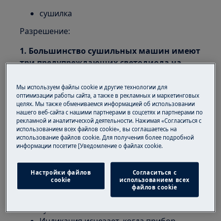
сушилка
Разрешение:
1. Большинство сушильных машин имеют
три предупреждающих светодиода на
панели управления.
Мы используем файлы cookie и другие технологии для
оптимизации работы сайта, а также в рекламных и маркетинговых
целях. Мы также обмениваемся информацией об использовании
нашего веб-сайта с нашими партнерами в соцсетях и партнерами по
рекламной и аналитической деятельности. Нажимая «Согласиться с
использованием всех файлов cookie», вы соглашаетесь на
использование файлов cookie. Для получения более подробной
информации посетите [Уведомление о файлах cookie.
Фильтр светодиодный:
Этот светодиод всегда горит в конце
Настройки файлов
Согласиться с
cookie
использованием всех
цикла сушки и указывает, что фильтр
файлов cookie
следует очищать после каждого цикла
сушки.