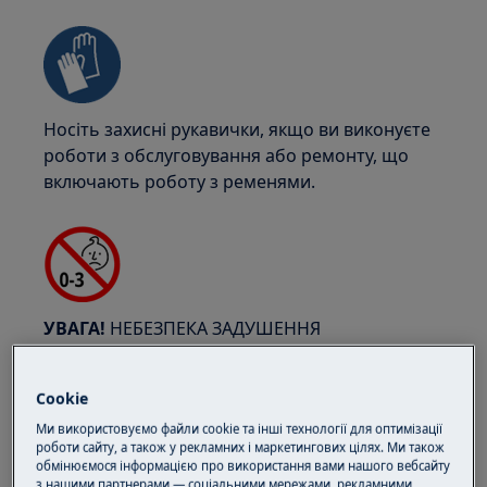
Носіть захисні рукавички, якщо ви виконуєте
роботи з обслуговування або ремонту, що
включають роботу з ременями.
УВАГА!
НЕБЕЗПЕКА ЗАДУШЕННЯ
Дрібні деталі не призначені для дітей до 3
років. Зберігайте всі дрібні деталі та упаковку
Cookie
подалі від дітей.
Ми використовуємо файли cookie та інші технології для оптимізації
роботи сайту, а також у рекламних і маркетингових цілях. Ми також
Тільки дорослі повинні користуватися або
обмінюємося інформацією про використання вами нашого вебсайту
з нашими партнерами — соціальними мережами, рекламними