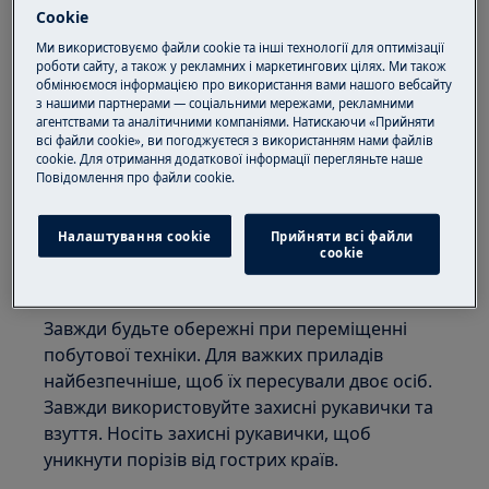
Cookie
Ми використовуємо файли cookie та інші технології для оптимізації
роботи сайту, а також у рекламних і маркетингових цілях. Ми також
обмінюємося інформацією про використання вами нашого вебсайту
з нашими партнерами — соціальними мережами, рекламними
агентствами та аналітичними компаніями. Натискаючи «Прийняти
всі файли cookie», ви погоджуєтеся з використанням нами файлів
cookie. Для отримання додаткової інформації перегляньте наше
Пoвідомлення прo файли cookie.
УВАГА!
РИЗИК ТРАВМУВАННЯ
Налаштування cookie
Прийняти всі файли
сookie
Завжди будьте обережні при переміщенні
побутової техніки. Для важких приладів
найбезпечніше, щоб їх пересували двоє осіб.
Завжди використовуйте захисні рукавички та
взуття. Носіть захисні рукавички, щоб
уникнути порізів від гострих країв.