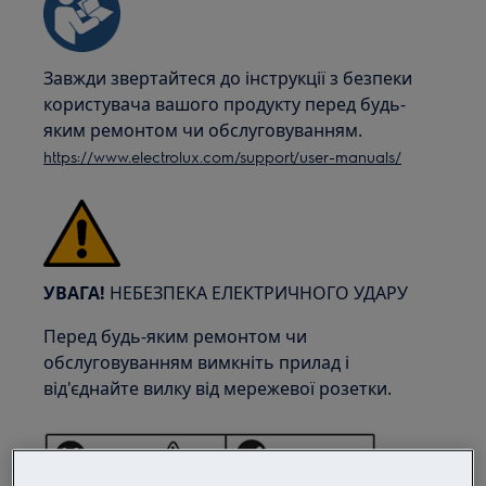
Завжди звертайтеся до інструкції з безпеки
користувача вашого продукту перед будь-
яким ремонтом чи обслуговуванням.
https://www.electrolux.com/support/user-manuals/
УВАГА!
НЕБЕЗПЕКА ЕЛЕКТРИЧНОГО УДАРУ
Перед будь-яким ремонтом чи
обслуговуванням вимкніть прилад і
від'єднайте вилку від мережевої розетки.