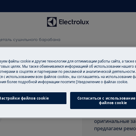
еталь сушильного барабана
ушильного барабана
уем файлы cookie и другие технологии для оптимизации работы сайта, а также
говых целях. Мы также обмениваемся информацией об использовании нашего в
тнерами в соцсетях и партнерами по рекламной и аналитической деятельности
ся с использованием всех файлов cookie», вы соглашаетесь на использование фа
ния более подробной информации посетите [Уведомление о файлах cookie.
Записаться на
барабана обратитесь в
Вам нужен ремон
Настройки файлов cookie
Согласиться с использование
файлов cookie
удовольствием в
сертифицированы
оригинальные за
предлагаем ремо