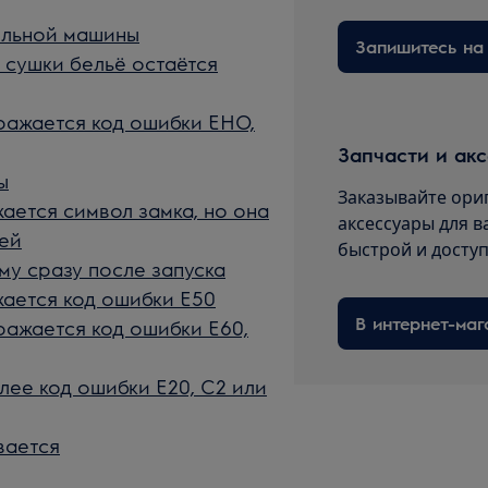
ильной машины
 сушки бельё остаётся
ражается код ошибки EHO,
Запчасти и ак
ы
Заказывайте ори
ется символ замка, но она
аксессуары для в
тей
быстрой и досту
у сразу после запуска
ается код ошибки E50
В интернет-маг
ажается код ошибки E60,
ее код ошибки E20, C2 или
вается