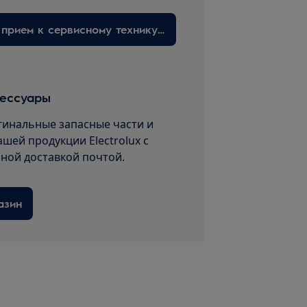
Запишитесь на прием к сервисному технику здесь
сессуары
гинальные запасные части и
ашей продукции Electrolux с
пной доставкой почтой.
азин