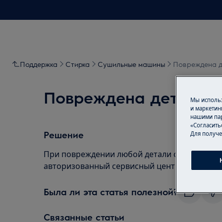
Поддержка
Стирка
Сушильные машины
Повреждена д
Повреждена деталь с
Мы использ
и маркетин
нашими пар
«Согласить
Решение
Для получе
При повреждении любой детали сушильного 
авторизованный сервисный центр.
Была ли эта статья полезной?
Связанные статьи