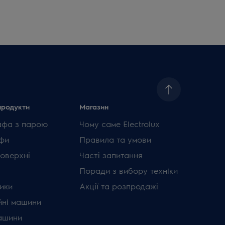
продукти
Магазин
афа з парою
Чому саме Electrolux
фи
Правила та умови
поверхні
Часті запитання
Поради з вибору техніки
ики
Акції та розпродажі
ні машини
ашини