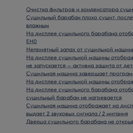
Очистка фильтров и конденсатора суш
Сушильный барабан плохо сушит, после
влажным
На дисплее сушильного барабана отоб
EH0
Неприятный запах от сушильной машин
На дисплее сушильной машины отобража
не запускается — активна защита от де
Сушильная машина завершает программ
На дисплее сушильной машины отображ
На дисплее сушильного барабана отобр
сушильный барабан не нагревается
Сушильная машина отображает на диспл
выдает 2 звуковых сигнала / 2 мигания
Дверца сушильного барабана не откры