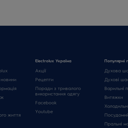
Electrolux Україна
Популярні 
olux
Акції
Духова ш
 новини
Рецепти
Духові ша
ормація
Поради з тривалого
Варильні 
використання одягу
ок
Витяжки
Facebook
Холодильн
Youtube
ого життя
Посудомий
Пральні м