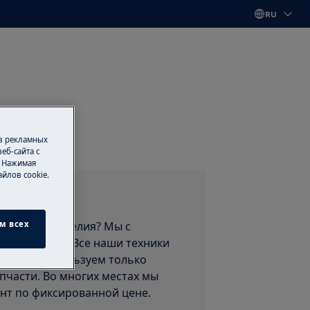
RU
 в рекламных
еб-сайта с
. Нажимая
йлов cookie.
 сервис
т вашего изделия? Мы с
м всех
ам поможем. Все наши техники
, и мы используем только
пчасти. Во многих местах мы
нт по фиксированной цене.