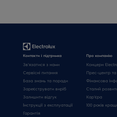
Контакти і підтримка
Про компанію
Зв'язатися з нами
Концерн Electr
Сервісні питання
Прес-центр та
База знань та поради
Фінансова інф
Зареєструвати виріб
Сталий розвит
Залишити відгук
Кар'єра
Інструкції з експлуатації
100 років кращ
Гарантія