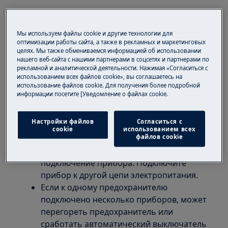
Не подключайте стиральную машину и
сушильный барабан к одному
Мы используем файлы cookie и другие технологии для
предохранителю. Общий ток,
оптимизации работы сайта, а также в рекламных и маркетинговых
целях. Мы также обмениваемся информацией об использовании
необходимый для работы двух
нашего веб-сайта с нашими партнерами в соцсетях и партнерами по
приборов, превышает 13 А.
рекламной и аналитической деятельности. Нажимая «Согласиться с
Если при включении или выключении
использованием всех файлов cookie», вы соглашаетесь на
использование файлов cookie. Для получения более подробной
прибора срабатывает автоматический
информации посетите [Уведомление о файлах cookie.
выключатель УЗО или перегорает
предохранитель, в приборе имеется
Настройки файлов
Согласиться с
утечка на землю или короткое
cookie
использованием всех
файлов cookie
замыкание.
Причиной может быть неправильное
подключение прибора. Подключите
прибор к другой цепи электропитания.
Если к одному предохранителю
подключено несколько приборов, может
перегореть предохранитель или
сработать автоматический выключатель