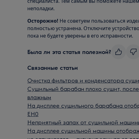
специалиста. Тем самым вы поможете нашем
неполадки.
Осторожно!
Не советуем пользоваться издел
полностью устранена. Отключите устройство 
пока не будете уверены в его исправности.
Была ли эта статья полезной?
Связанные статьи
Очистка фильтров и конденсатора суш
Сушильный барабан плохо сушит, после
влажным
На дисплее сушильного барабана отоб
EH0
Неприятный запах от сушильной машин
На дисплее сушильной машины отобража
не запускается — активна защита от де