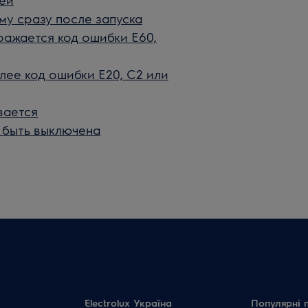
у сразу после запуска
ажается код ошибки E60,
ее код ошибки E20, C2 или
вается
т быть выключена
Electrolux Україна
Популярні 