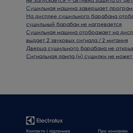
Сушильная машина завершает программ
На дисплее сушильного барабана отобр
сушильный барабан не нагревается
Сушильная машина отображает на диспл
выдает 2 звуковых сигнала / 2 мигания
Дверца сушильного барабана не откры
Сигнальная лампа (и) сушилки не може
Контакти і підтримка
Про компанію