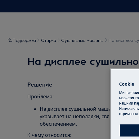
Поддержка
Стирка
Сушильные машины
На дисплее с
На дисплее сушильно
Решение
Cookie
Ми використ
Проблема:
маркетинго
нашими пар
На дисплее сушильной машины отобража
Натискаючи
отримання 
указывает на неполадки, связанные с 
обеспечением.
К чему относится: