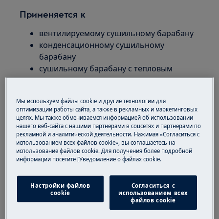
Применяется к
вентилируемому сушильному барабану
конденсационному сушильному
барабану
cушильному барабану с тепловым
насосом
Мы используем файлы cookie и другие технологии для
Решение
оптимизации работы сайта, а также в рекламных и маркетинговых
целях. Мы также обмениваемся информацией об использовании
1. Чтобы проверить розетку сети
нашего веб-сайта с нашими партнерами в соцсетях и партнерами по
рекламной и аналитической деятельности. Нажимая «Согласиться с
электроснабжения, подключите к ней
использованием всех файлов cookie», вы соглашаетесь на
другой прибор и проверьте, работает ли
использование файлов cookie. Для получения более подробной
он
информации посетите [Уведомление о файлах cookie.
Если другой прибор также не работает,
Настройки файлов
Согласиться с
вероятно, проблема связана с
cookie
использованием всех
файлов cookie
неисправностью проводки.