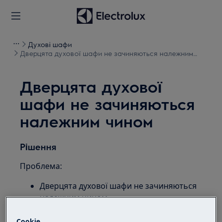
Духові шафи
Дверцята духової шафи не зачиняються належним
чином
Дверцята духової
шафи не зачиняються
належним чином
Рішення
Проблема:
Дверцята духової шафи не зачиняються
належним чином
Як відкалібрувати дверцята духової шафи
/ плити?
Cookie