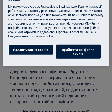
Під час експлуатації через дверцята
Ми використовуємо файли cookie та інші технології для оптимізації
роботи сайту, а також у рекламних і маркетингових цілях. Ми також
виходить гаряче повітря або пара
обмінюємося інформацією про використання вами нашого вебсайту
з нашими партнерами — соціальними мережами, рекламними
Застосовується для:
агентствами та аналітичними компаніями. Натискаючи «Прийняти
всі файли cookie», ви погоджуєтеся з використанням нами файлів
Вбудованої духової шафи
cookie. Для отримання додаткової інформації перегляньте наше
Окремо стоячої кухонної плити
Пoвідомлення прo файли cookie.
Рішення:
Налаштування cookie
Прийняти всі файли
сookie
1. Зверніться до авторизованого
сервісного центру.
Дверцята духової шафи не калібруються.
Якщо дверцята не закриваються належним
чином, а під час роботи приладу виходить
тепле повітря, це, зазвичай, свідчить про те,
що завіса або реверсивний підшипник
несправні і їх потрібно замінити.
Чи була ця стаття корисною?