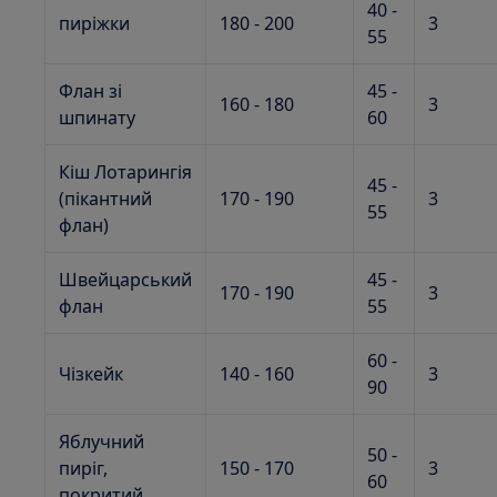
40 -
пиріжки
180 - 200
3
55
Флан зі
45 -
160 - 180
3
шпинату
60
Кіш Лотарингія
45 -
(пікантний
170 - 190
3
55
флан)
Швейцарський
45 -
170 - 190
3
флан
55
60 -
Чізкейк
140 - 160
3
90
Яблучний
50 -
пиріг,
150 - 170
3
60
покритий