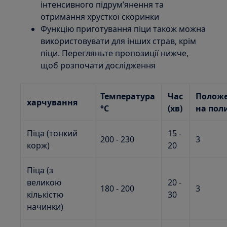
інтенсивного підрум’янення та
отримання хрусткої скоринки
Функцію приготування піци також можна
використовувати для інших страв, крім
піци. Перегляньте пропозиції нижче,
щоб розпочати дослідження
Температура
Час
Полож
харчування
°C
(хв)
на пол
Піца (тонкий
15 -
200 - 230
3
корж)
20
Піца (з
великою
20 -
180 - 200
3
кількістю
30
начинки)