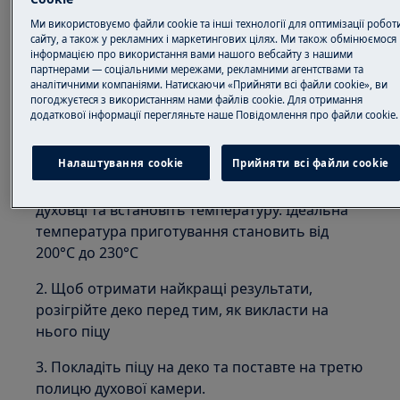
верхній і нижній нагрівачі працюють разом,
Ми використовуємо файли cookie та інші технології для оптимізації робот
щоб рівномірно пропікати вашу піцу. Ви
сайту, а також у рекламних і маркетингових цілях. Ми також обмінюємося
також можете використовувати цю функцію
інформацією про використання вами нашого вебсайту з нашими
партнерами — соціальними мережами, рекламними агентствами та
для випікання ідеально хрустких скоринок для
аналітичними компаніями. Натискаючи «Прийняти всі файли cookie», ви
торта, пирога, пирога чи хліба.
погоджуєтеся з використанням нами файлів cookie. Для отримання
додаткової інформації перегляньте наше Пoвідомлення прo файли cookie.
Як користуватися функцією
приготування піци
Налаштування cookie
Прийняти всі файли сookie
1. Виберіть функцію приготування піци на
духовці та встановіть температуру. Ідеальна
температура приготування становить від
200°C до 230°C
2. Щоб отримати найкращі результати,
розігрійте деко перед тим, як викласти на
нього піцу
3. Покладіть піцу на деко та поставте на третю
полицю духової камери.