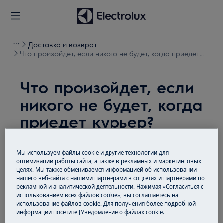
Доставка и возврат
Что произойдет, если никого не будет, когда приедет
курьер?
Что произойдет, если
никого не будет, когда
приедет курьер?
Проблема
Мы используем файлы cookie и другие технологии для
Что произойдет, если никого не будет, когда
оптимизации работы сайта, а также в рекламных и маркетинговых
приедет курьер?
целях. Мы также обмениваемся информацией об использовании
нашего веб-сайта с нашими партнерами в соцсетях и партнерами по
рекламной и аналитической деятельности. Нажимая «Согласиться с
использованием всех файлов cookie», вы соглашаетесь на
Решение
использование файлов cookie. Для получения более подробной
информации посетите [Уведомление о файлах cookie.
Курьер свяжется с вами дополнительно,