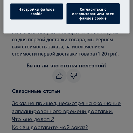
чтобы повторить доставку. Товар временно
Настройки файлов
Согласиться с
будет передан на склад Новой почты. Вам
cookie
использованием всех
будет необходимо оплатить повторную
файлов cookie
доставку согласно тарифам службы доставки.
Если вы не получите товар в течение 14 дней
со дня первой доставки товара, мы вернем
вам стоимость заказа, за исключением
стоимости первой доставки товара (1,20 грн).
Была ли эта статья полезной?
Связанные статьи
Заказ не пришел, несмотря на окончание
запланированного времени доставки.
Что мне делать?
Как вы доставите мой заказ?