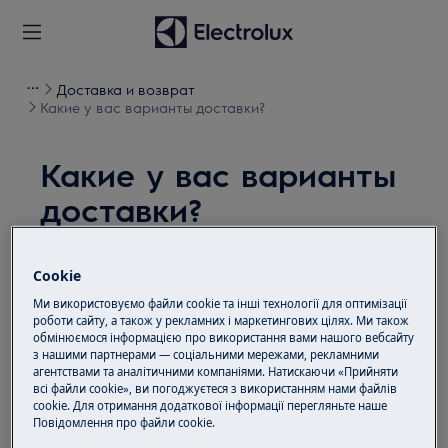
Доставка и возврат
Какие у вас варианты доставки?
Какие у вас варианты
доставки?
Проблема
Cookie
Какие у вас варианты доставки?
Ми використовуємо файли cookie та інші технології для оптимізації
роботи сайту, а також у рекламних і маркетингових цілях. Ми також
Решение
обмінюємося інформацією про використання вами нашого вебсайту
з нашими партнерами — соціальними мережами, рекламними
агентствами та аналітичними компаніями. Натискаючи «Прийняти
Мы осуществляем исключительно адресную
всі файли cookie», ви погоджуєтеся з використанням нами файлів
доставку перевозчиком Новая почта.
cookie. Для отримання додаткової інформації перегляньте наше
Пoвідомлення прo файли cookie.
Была ли эта статья полезной?