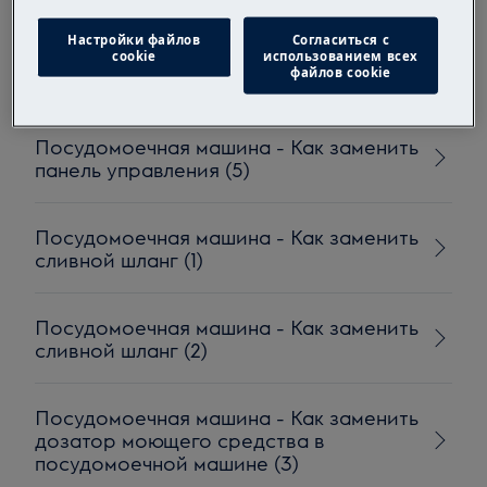
Настройки файлов
Согласиться с
Посудомоечная машина - Как заменить
cookie
использованием всех
файлов cookie
датчик мутности (1)
Посудомоечная машина - Как заменить
панель управления (5)
Посудомоечная машина - Как заменить
сливной шланг (1)
Посудомоечная машина - Как заменить
сливной шланг (2)
Посудомоечная машина - Как заменить
дозатор моющего средства в
посудомоечной машине (3)