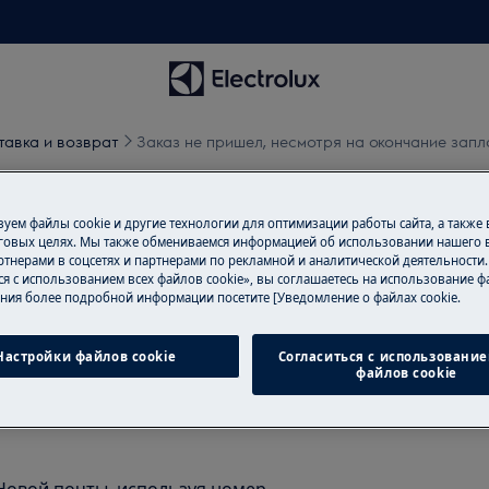
тавка и возврат
Заказ не пришел, несмотря на окончание запл
мотря на окончание заплан
уем файлы cookie и другие технологии для оптимизации работы сайта, а также
лать?
говых целях. Мы также обмениваемся информацией об использовании нашего в
тнерами в соцсетях и партнерами по рекламной и аналитической деятельности
ся с использованием всех файлов cookie», вы соглашаетесь на использование фа
ния более подробной информации посетите [Уведомление о файлах cookie.
Настройки файлов cookie
Согласиться с использование
апланированного времени
файлов cookie