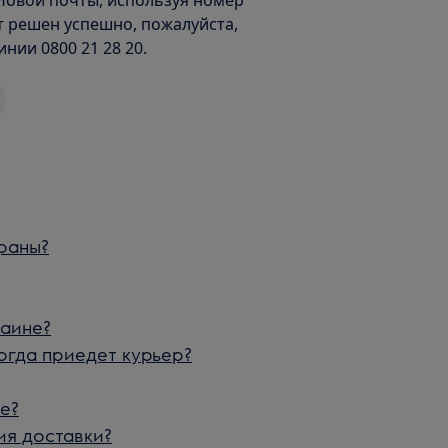
Новой почты, используя номер
ет решен успешно, пожалуйста,
ии 0800 21 28 20.
траны?
раине?
когда приедет курьер?
е?
ия доставки?