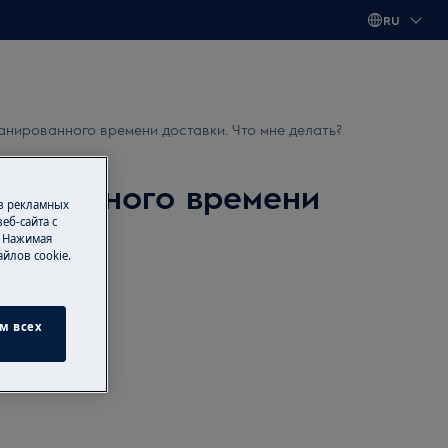
RU
анированного времени доставки. Что мне делать?
ированного времени
 в рекламных
еб-сайта с
. Нажимая
йлов cookie.
м всех