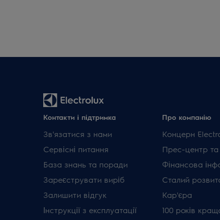
Контакти і підтримка
Про компанію
Зв'язатися з нами
Концерн Electr
Сервісні питання
Прес-центр та
База знань та поради
Фінансова інф
Зареєструвати виріб
Сталий розвит
Залишити відгук
Кар'єра
Інструкції з експлуатації
100 років кращ