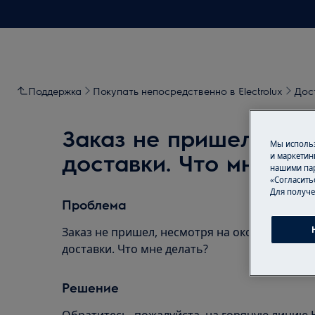
Поддержка
Покупать непосредственно в Electrolux
Дос
Заказ не пришел, нес
Мы использ
доставки. Что мне де
и маркетин
нашими пар
«Согласить
Для получе
Проблема
Заказ не пришел, несмотря на окончание з
доставки. Что мне делать?
Решение