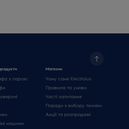
продукти
Магазин
афа з парою
Чому саме Electrolux
фи
Правила та умови
поверхні
Часті запитання
Поради з вибору техніки
ики
Акції та розпродажі
ні машини