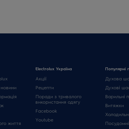
Electrolux Україна
Популярні 
olux
Акції
Духова ш
 новини
Рецепти
Духові ша
ормація
Поради з тривалого
Варильні 
використання одягу
ок
Витяжки
Facebook
Холодильн
Youtube
ого життя
Посудомий