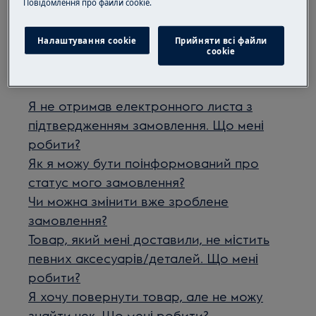
Пoвідомлення прo файли cookie.
Чи була ця стаття корисною?
Налаштування cookie
Прийняти всі файли
сookie
Схожі статті
Я не отримав електронного листа з
підтвердженням замовлення. Що мені
робити?
Як я можу бути поінформований про
статус мого замовлення?
Чи можна змінити вже зроблене
замовлення?
Товар, який мені доставили, не містить
певних аксесуарів/деталей. Що мені
робити?
Я хочу повернути товар, але не можу
знайти чек. Що мені робити?