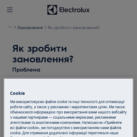
Замовлення
Як зробити замовлення?
Як зробити
замовлення?
Проблема
Як зробити замовлення?
Cookie
Рішення
Ми використовуємо файли cookie та інші технології для оптимізації
роботи сайту, а також у рекламних і маркетингових цілях. Ми також
Ви можете оформити замовлення через кошик на
обмінюємося інформацією про використання вами нашого вебсайту
сайті electrolux.ua або за телефоном 0800 50 80 20
з нашими партнерами — соціальними мережами, рекламними
агентствами та аналітичними компаніями. Натискаючи «Прийняти
або скористайтеся формою зворотного зв'язку на
всі файли cookie», ви погоджуєтеся з використанням нами файлів
нашому сайті.
cookie. Для отримання додаткової інформації перегляньте наше