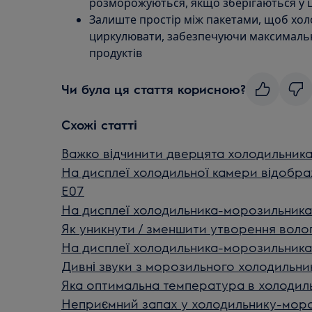
розморожуються, якщо зберігаються у ц
Залиште простір між пакетами, щоб хол
циркулювати, забезпечуючи максималь
продуктів
Чи була ця стаття корисною?
Схожі статті
Важко відчинити дверцята холодильник
На дисплеї холодильної камери відобража
E07
На дисплеї холодильника-морозильника
Як уникнути / зменшити утворення воло
На дисплеї холодильника-морозильника
Дивні звуки з морозильного холодильни
Яка оптимальна температура в холодил
Неприємний запах у холодильнику-моро