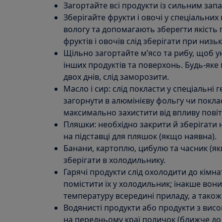
Загортайте всі продукти із сильним зап
Зберігайте фрукти і овочі у спеціальних
вологу та допомагають зберегти якість 
фруктів і овочів слід зберігати при низьк
Щільно загортайте м’ясо та рибу, щоб у
інших продуктів та поверхонь. Будь-яке
двох днів, слід заморозити.
Масло і сир: слід покласти у спеціальні
загорнути в алюмінієву фольгу чи покла
максимально захистити від впливу повіт
Пляшки: необхідно закрити й зберігати 
на підставці для пляшок (якщо наявна).
Банани, картоплю, цибулю та часник (як
зберігати в холодильнику.
Гарячі продукти слід охолодити до кімн
помістити їх у холодильник; інакше во
температуру всередині приладу, а тако
Водянисті продукти або продукти з висо
на передньому краї поличок (ближче до 