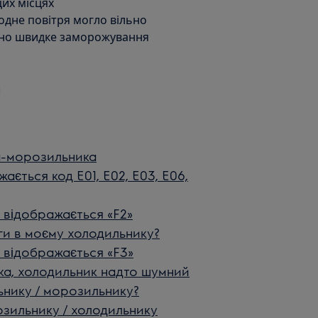
их місцях
одне повітря могло вільно
но швидке заморожування
а-морозильника
ється код E01, E02, E03, E06,
 відображається «F2»
ги в моєму холодильнику?
 відображається «F3»
ка, холодильник надто шумний
ьнику / морозильнику?
зильнику / холодильнику