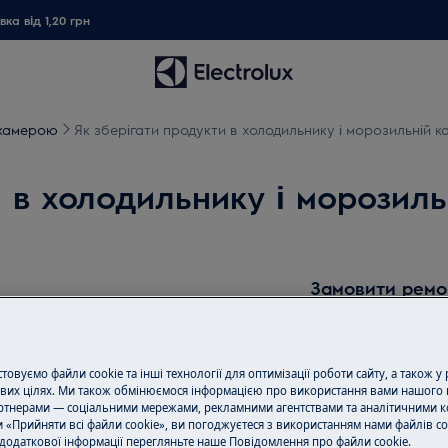
ка від 1,20 грн
 камерою
Як зберігати продукти в холодильнику і морозильній к
 в холодильнику і морозиль
Замовити ремо
Пропонуємо ремо
нашими спеціаліс
обладнання і ус
овуємо файли cookie та інші технології для оптимізації роботи сайту, а також у
вих цілях. Ми також обмінюємося інформацією про використання вами нашого 
всі необхідні зап
тнерами — соціальними мережами, рекламними агентствами та аналітичними к
ціною.
 «Прийняти всі файли cookie», ви погоджуєтеся з використанням нами файлів co
додаткової інформації перегляньте наше Пoвідомлення прo файли cookie.