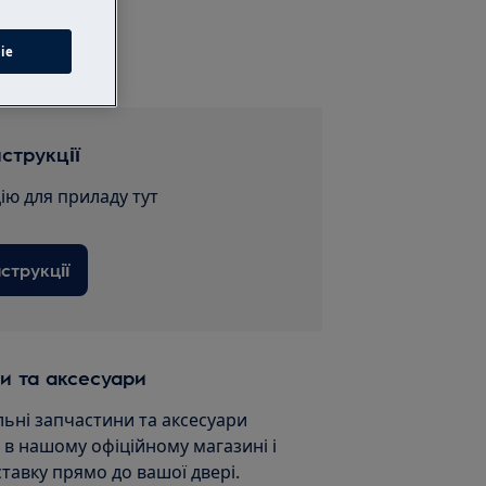
сервіс
ie
струкції
ію для приладу тут
струкції
и та аксесуари
льні запчастини та аксесуари
и в нашому офіційному магазині і
ставку прямо до вашої двері.