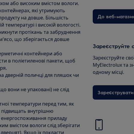
ахом або високим вмістом вологи.
 контейнерах, які утримують
До веб-магази
продукту на довше. Більшість
ій температурі і високій вологості.
никнути протікань та забруднення
 м'ясо, що зберігається довше
Зареєструйте с
 герметичні контейнери або
Зареєструйте сво
сти в поліетиленові пакети, щоб
MyElectrolux та з
ря.
одному місці.
на дверній поличці для пляшок чи
що вони не упаковані) не слід
Зареєструвати
атної температури перед тим, як
ни підвищать внутрішню
ж енергоспоживання приладу
ким вмістом вологи слід зберігати
дверцят). Якщо їх покласти