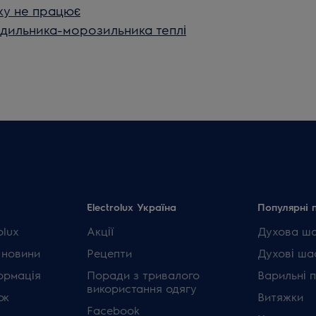
ку не працює
одильника-морозильника теплі
Electrolux Україна
Популярні 
olux
Акції
Духова ш
 новини
Рецепти
Духові ша
ормація
Поради з тривалого
Варильні 
використання одягу
ок
Витяжки
Facebook