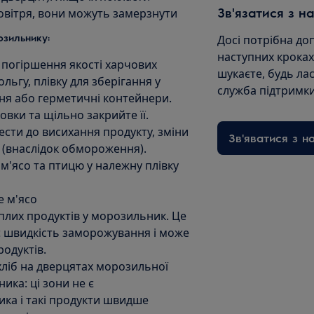
Зв'язатися з н
овітря, вони можуть замерзнути
озильнику:
Досі потрібна до
наступних кроках
 погіршення якості харчових
шукаєте, будь лас
льгу, плівку для зберігання у
служба підтримки
ня або герметичні контейнери.
овки та щільно закрийте її.
сти до висихання продукту, зміни
Зв'яватися з н
 (внаслідок обмороження).
м'ясо та птицю у належну плівку
 м'ясо
плих продуктів у морозильник. Це
 швидкість заморожування і може
одуктів.
ліб на дверцятах морозильної
ика: ці зони не є
а і такі продукти швидше