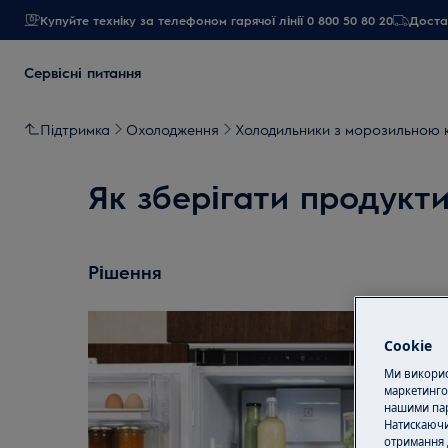
Купуйте техніку за телефоном гарячої лінії 0 800 50 80 20
Достав
Сервісні питання
Підтримка
Охолодження
Холодильники з морозильною
Як зберігати продукти
Рішення
Cookie
Ми використ
маркетинго
нашими пар
Натискаючи
отримання 