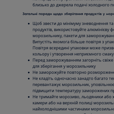
близько до джерела подачі холодного п
Загальні поради щодо зберігання продуктів у мор
Щоб звести до мінімуму зневоднення та
продуктів, використовуйте алюмінієву фо
морозильнику, пакети для заморожуван
Випустіть якомога більше повітря з упак
Повітря всередині упаковки може призве
кольору і утворення неприємного смаку
Перед заморожуванням загорніть свіже 
для зберігання у морозильнику
Не заморожуйте повторно розморожене
Не кладіть одночасно занадто багато те
перевантажує морозильник, уповільнює
підвищити температуру заморожених пр
Не тримайте морозиво, льодяники або х
камери або на верхній полиці морозильн
найхолоднішими частинами морозильник