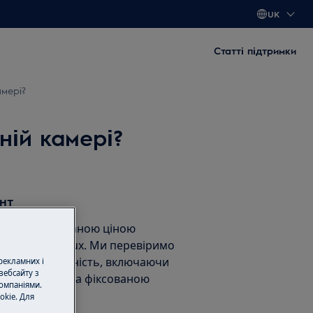
UK
Статті підтримки
амері?
ній камері?
нт
нт за фіксованою ціною
тами Electrolux. Ми перевіримо
унемо несправність, включаючи
 рекламних і
вебсайту з
асні частини, за фіксованою
омпаніями.
okie. Для