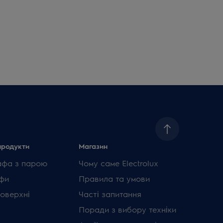
продукти
Магазин
афа з парою
Чому саме Electrolux
фи
Правила та умови
поверхні
Часті запитання
Поради з вибору техніки