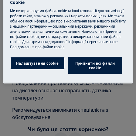
Cookie
повідомлення про помилку «F3», «F4» або
«F5»
Ми використовуємо файли cookie та інші технології для оптимізації
роботи сайту, а також у рекламних і маркетингових цілях. Ми також
Застосовується до:
обмінюємося інформацією про використання вами нашого вебсайту
з нашими партнерами — соціальними мережами, рекламними
агентствами та аналітичними компаніями. Натискаючи «Прийняти
Холодильник
всі файли cookie», ви погоджуєтеся з використанням нами файлів
Холодильник-морозильник
cookie. Для отримання додаткової інформації перегляньте наше
Пoвідомлення прo файли cookie.
Вирішення:
1. Зверніться до авторизованого
Налаштування cookie
Прийняти всі файли
сookie
сервісного центру.
Повідомлення про помилку «F3», «F4» або «F5»
на дисплеї означає несправність датчика
температури.
Рекомендується викликати спеціаліста з
обслуговування.
Чи була ця стаття корисною?