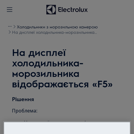
Холодильники з морозильною камерою
На дисплеї холодильника-морозильника
відображається «F5»
На дисплеї
холодильника-
морозильника
відображається «F5»
Рішення
Проблема:
На дисплеї холодильника/холодильника-
морозильника відображається