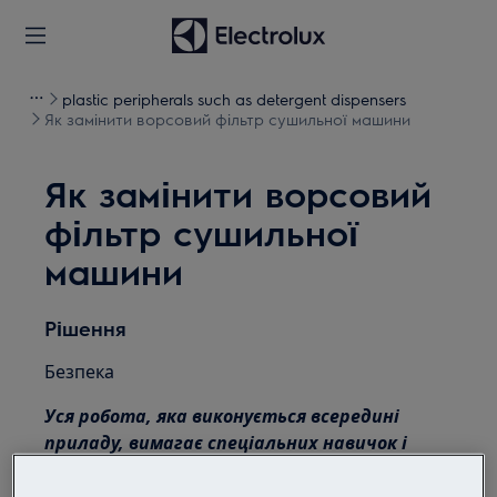
plastic peripherals such as detergent dispensers
Як замінити ворсовий фільтр сушильної машини
Як замінити ворсовий
фільтр сушильної
машини
Рішення
Безпека
Уся робота, яка виконується всередині
приладу, вимагає спеціальних навичок і
знань і може виконуватися лише
кваліфікованими та авторизованими